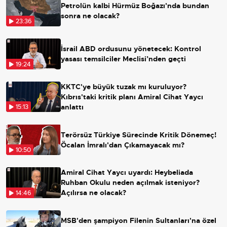
Petrolün kalbi Hürmüz Boğazı'nda bundan
sonra ne olacak?
23:36
İsrail ABD ordusunu yönetecek: Kontrol
yasası temsilciler Meclisi’nden geçti
19:24
KKTC'ye büyük tuzak mı kuruluyor?
Kıbrıs'taki kritik planı Amiral Cihat Yaycı
anlattı
15:13
Terörsüz Türkiye Sürecinde Kritik Dönemeç!
Öcalan İmralı'dan Çıkamayacak mı?
10:50
Amiral Cihat Yaycı uyardı: Heybeliada
Ruhban Okulu neden açılmak isteniyor?
Açılırsa ne olacak?
14:46
MSB'den şampiyon Filenin Sultanları'na özel