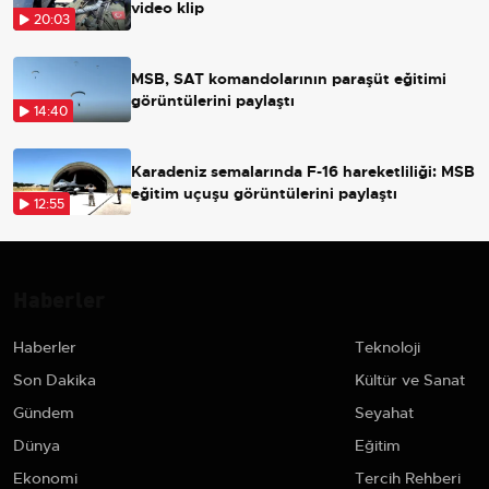
video klip
20:03
MSB, SAT komandolarının paraşüt eğitimi
görüntülerini paylaştı
14:40
Karadeniz semalarında F-16 hareketliliği: MSB
eğitim uçuşu görüntülerini paylaştı
12:55
Haberler
Haberler
Teknoloji
Son Dakika
Kültür ve Sanat
Gündem
Seyahat
Dünya
Eğitim
Ekonomi
Tercih Rehberi