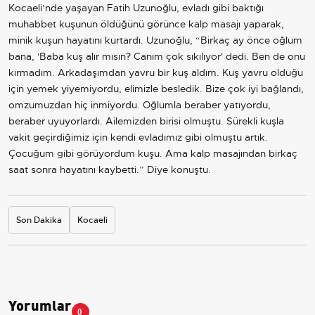
Kocaeli’nde yaşayan Fatih Uzunoğlu, evladı gibi baktığı
muhabbet kuşunun öldüğünü görünce kalp masajı yaparak,
minik kuşun hayatını kurtardı. Uzunoğlu, “Birkaç ay önce oğlum
bana, 'Baba kuş alır mısın? Canım çok sıkılıyor' dedi. Ben de onu
kırmadım. Arkadaşımdan yavru bir kuş aldım. Kuş yavru olduğu
için yemek yiyemiyordu, elimizle besledik. Bize çok iyi bağlandı,
omzumuzdan hiç inmiyordu. Oğlumla beraber yatıyordu,
beraber uyuyorlardı. Ailemizden birisi olmuştu. Sürekli kuşla
vakit geçirdiğimiz için kendi evladımız gibi olmuştu artık.
Çocuğum gibi görüyordum kuşu. Ama kalp masajından birkaç
saat sonra hayatını kaybetti.” Diye konuştu.
Son Dakika
Kocaeli
Yorumlar
0