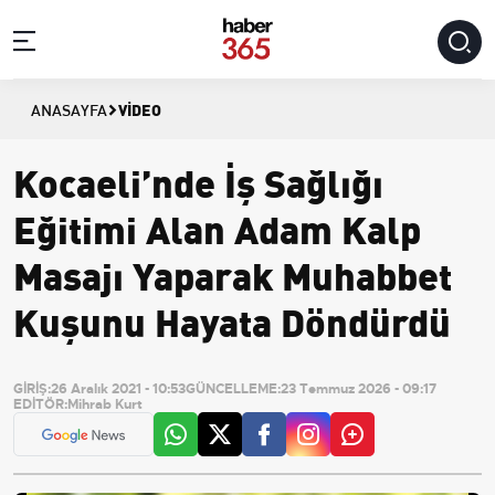
VIDEO
ANASAYFA
Kocaeli’nde İş Sağlığı
Eğitimi Alan Adam Kalp
Masajı Yaparak Muhabbet
Kuşunu Hayata Döndürdü
GİRİŞ:
26 Aralık 2021 - 10:53
GÜNCELLEME:
23 Temmuz 2026 - 09:17
EDİTÖR:
Mihrab Kurt