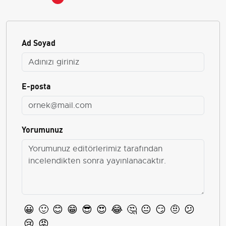
Ad Soyad
E-posta
Yorumunuz
😀
🙂
😊
😁
😎
😍
😂
🤔
😐
😏
🤨
😕
😢
😡