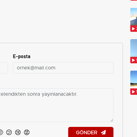
E-posta
🤨
😕
😢
😡
GÖNDER