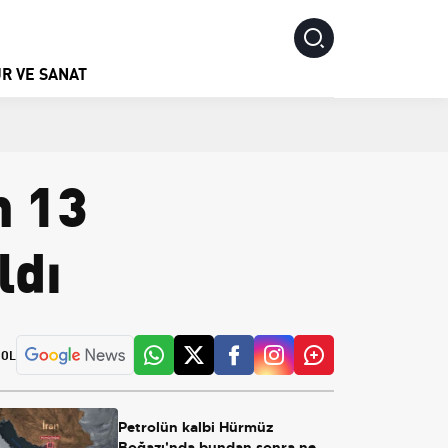
R VE SANAT
n 13
ldı
 OL
Petrolün kalbi Hürmüz
Boğazı'nda bundan sonra ne