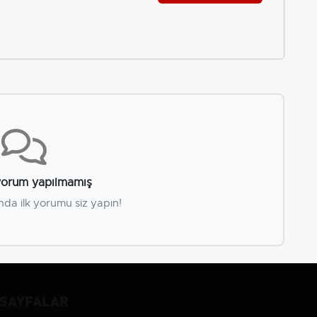
orum yapılmamış
nda ilk yorumu siz yapın!
SAYFALAR