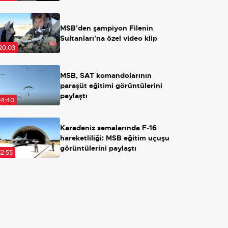
Açılırsa ne olacak?
MSB'den şampiyon Filenin
Sultanları'na özel video klip
20:03
MSB, SAT komandolarının
paraşüt eğitimi görüntülerini
paylaştı
14:40
Karadeniz semalarında F-16
hareketliliği: MSB eğitim uçuşu
görüntülerini paylaştı
12:55