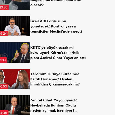
olacak?
23:36
İsrail ABD ordusunu
yönetecek: Kontrol yasası
temsilciler Meclisi’nden geçti
19:24
KKTC'ye büyük tuzak mı
kuruluyor? Kıbrıs'taki kritik
planı Amiral Cihat Yaycı anlattı
15:13
Terörsüz Türkiye Sürecinde
Kritik Dönemeç! Öcalan
İmralı'dan Çıkamayacak mı?
10:50
Amiral Cihat Yaycı uyardı:
Heybeliada Ruhban Okulu
neden açılmak isteniyor?
14:46