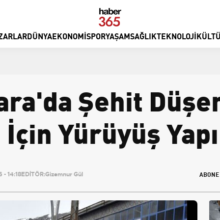
ZARLAR
DÜNYA
EKONOMI
SPOR
YAŞAM
SAĞLIK
TEKNOLOJI
KÜLTÜ
ara'da Şehit Düşe
İçin Yürüyüş Yapı
ABONE
- 14:18
EDİTÖR:
Gizemnur Gül