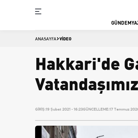
GÜNDEM
YA
VIDEO
ANASAYFA
Hakkari'de G
Vatandaşımız 
GİRİŞ:
19 Şubat 2021 - 16:23
GÜNCELLEME:
17 Temmuz 2026 