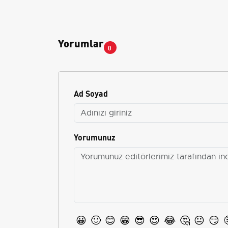
Yorumlar
0
Ad Soyad
Yorumunuz
😀
🙂
😊
😁
😎
😍
😂
🤔
😐
😏