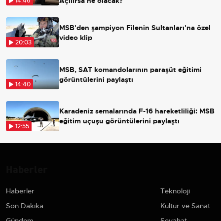
Açılırsa ne olacak?
14:46
MSB'den şampiyon Filenin Sultanları'na özel
video klip
20:03
MSB, SAT komandolarının paraşüt eğitimi
görüntülerini paylaştı
14:40
Karadeniz semalarında F-16 hareketliliği: MSB
eğitim uçuşu görüntülerini paylaştı
12:55
Haberler
Haberler
Teknoloji
Son Dakika
Kültür ve Sanat
Gündem
Seyahat