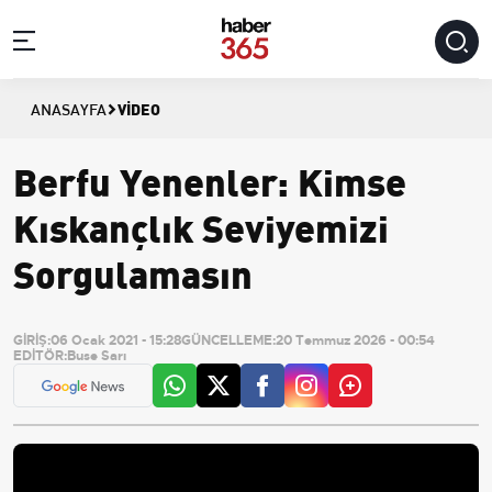
VIDEO
ANASAYFA
Berfu Yenenler: Kimse
Kıskançlık Seviyemizi
Sorgulamasın
GİRİŞ:
06 Ocak 2021 - 15:28
GÜNCELLEME:
20 Temmuz 2026 - 00:54
EDİTÖR:
Buse Sarı