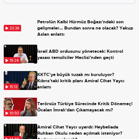
Petrolün Kalbi Hürmüz Boğazı'ndaki son
gelişmeler... Bundan sonra ne olacak? Yakup
23:36
Aslan anlattı
İsrail ABD ordusunu yönetecek: Kontrol
yasası temsilciler Meclisi’nden geçti
19:24
KKTC'ye büyük tuzak mı kuruluyor?
Kıbrıs'taki kritik planı Amiral Cihat Yaycı
anlattı
15:13
Terörsüz Türkiye Sürecinde Kritik Dönemeç!
Öcalan İmralı'dan Çıkamayacak mı?
10:50
Amiral Cihat Yaycı uyardı: Heybeliada
Ruhban Okulu neden açılmak isteniyor?