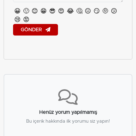
😀
🙂
😊
😁
😎
😍
😂
🤔
😐
😏
🤨
😕
😢
😡
GÖNDER
Henüz yorum yapılmamış
Bu içerik hakkında ilk yorumu siz yapın!