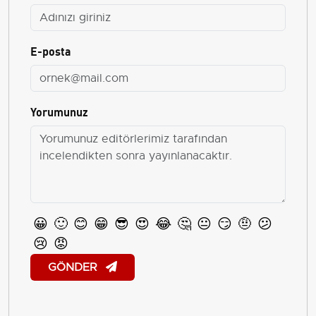
E-posta
Yorumunuz
😀
🙂
😊
😁
😎
😍
😂
🤔
😐
😏
🤨
😕
😢
😡
GÖNDER