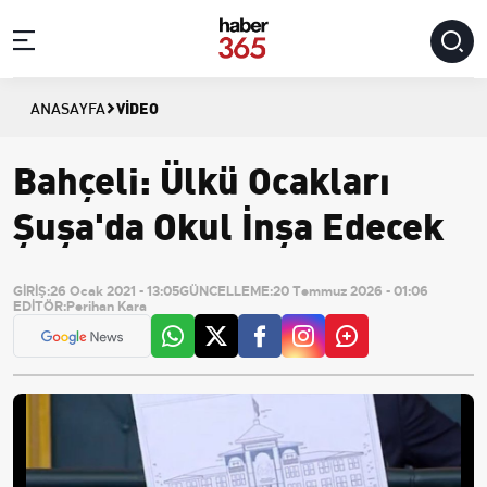
VIDEO
ANASAYFA
Bahçeli: Ülkü Ocakları
Şuşa'da Okul İnşa Edecek
GİRİŞ:
26 Ocak 2021 - 13:05
GÜNCELLEME:
20 Temmuz 2026 - 01:06
EDİTÖR:
Perihan Kara