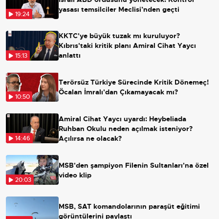
yasası temsilciler Meclisi’nden geçti
19:24
KKTC'ye büyük tuzak mı kuruluyor?
Kıbrıs'taki kritik planı Amiral Cihat Yaycı
anlattı
15:13
Terörsüz Türkiye Sürecinde Kritik Dönemeç!
Öcalan İmralı'dan Çıkamayacak mı?
10:50
Amiral Cihat Yaycı uyardı: Heybeliada
Ruhban Okulu neden açılmak isteniyor?
Açılırsa ne olacak?
14:46
MSB'den şampiyon Filenin Sultanları'na özel
video klip
20:03
MSB, SAT komandolarının paraşüt eğitimi
görüntülerini paylaştı