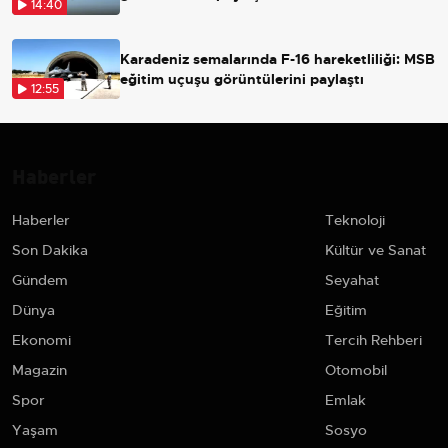
14:40
Karadeniz semalarında F-16 hareketliliği: MSB
eğitim uçuşu görüntülerini paylaştı
12:55
Haberler
Haberler
Teknoloji
Son Dakika
Kültür ve Sanat
Gündem
Seyahat
Dünya
Eğitim
Ekonomi
Tercih Rehberi
Magazin
Otomobil
Spor
Emlak
Yaşam
Sosyo