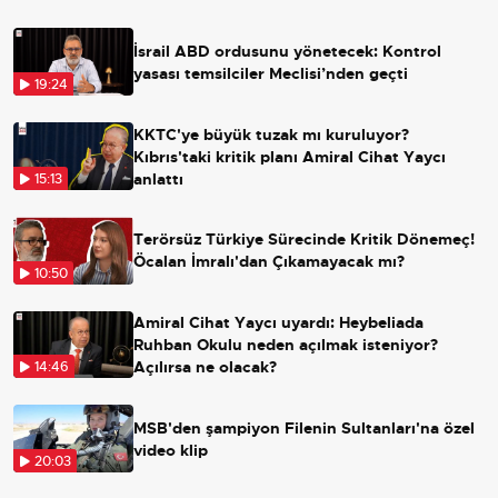
İsrail ABD ordusunu yönetecek: Kontrol
yasası temsilciler Meclisi’nden geçti
19:24
KKTC'ye büyük tuzak mı kuruluyor?
Kıbrıs'taki kritik planı Amiral Cihat Yaycı
anlattı
15:13
Terörsüz Türkiye Sürecinde Kritik Dönemeç!
Öcalan İmralı'dan Çıkamayacak mı?
10:50
Amiral Cihat Yaycı uyardı: Heybeliada
Ruhban Okulu neden açılmak isteniyor?
Açılırsa ne olacak?
14:46
MSB'den şampiyon Filenin Sultanları'na özel
video klip
20:03