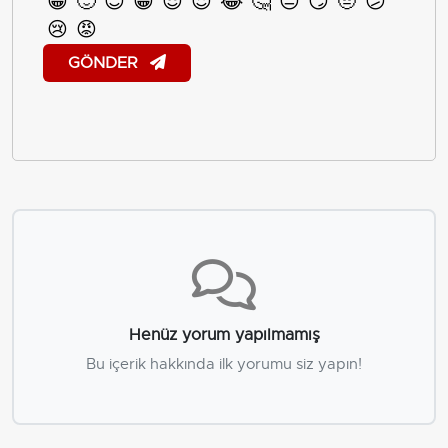
😀
🙂
😊
😁
😎
😍
😂
🤔
😐
😏
🤨
😕
😢
😡
GÖNDER
Henüz yorum yapılmamış
Bu içerik hakkında ilk yorumu siz yapın!