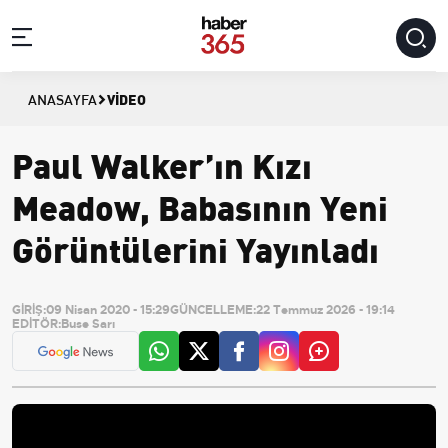
VIDEO
ANASAYFA
Paul Walker’ın Kızı
Meadow, Babasının Yeni
Görüntülerini Yayınladı
GİRİŞ:
09 Nisan 2020 - 15:29
GÜNCELLEME:
22 Temmuz 2026 - 19:14
EDİTÖR:
Buse Sarı