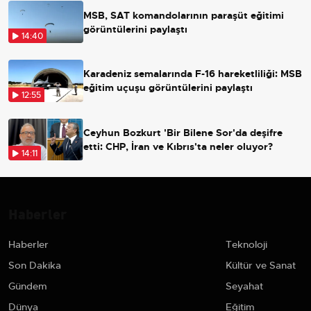
MSB, SAT komandolarının paraşüt eğitimi
görüntülerini paylaştı
14:40
Karadeniz semalarında F-16 hareketliliği: MSB
eğitim uçuşu görüntülerini paylaştı
12:55
Ceyhun Bozkurt 'Bir Bilene Sor'da deşifre
etti: CHP, İran ve Kıbrıs'ta neler oluyor?
14:11
Haberler
Haberler
Teknoloji
Son Dakika
Kültür ve Sanat
Gündem
Seyahat
Dünya
Eğitim