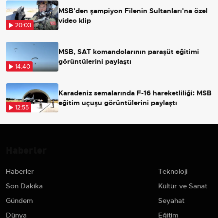
MSB'den şampiyon Filenin Sultanları'na özel
video klip
20:03
MSB, SAT komandolarının paraşüt eğitimi
görüntülerini paylaştı
14:40
Karadeniz semalarında F-16 hareketliliği: MSB
eğitim uçuşu görüntülerini paylaştı
12:55
Haberler
Haberler
Teknoloji
Son Dakika
Kültür ve Sanat
Gündem
Seyahat
Dünya
Eğitim