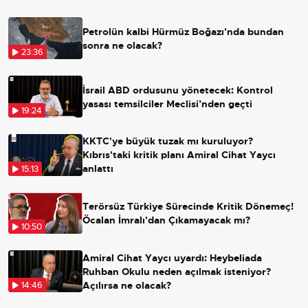
Petrolün kalbi Hürmüz Boğazı'nda bundan
sonra ne olacak?
23:36
İsrail ABD ordusunu yönetecek: Kontrol
yasası temsilciler Meclisi’nden geçti
19:24
KKTC'ye büyük tuzak mı kuruluyor?
Kıbrıs'taki kritik planı Amiral Cihat Yaycı
anlattı
15:13
Terörsüz Türkiye Sürecinde Kritik Dönemeç!
Öcalan İmralı'dan Çıkamayacak mı?
10:50
Amiral Cihat Yaycı uyardı: Heybeliada
Ruhban Okulu neden açılmak isteniyor?
Açılırsa ne olacak?
14:46