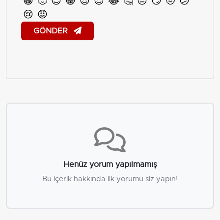
😀
🙂
😊
😁
😎
😍
😂
🤔
😐
😏
🤨
😕
😢
😡
GÖNDER
Henüz yorum yapılmamış
Bu içerik hakkında ilk yorumu siz yapın!