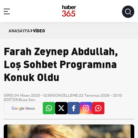
VIDEO
ANASAYFA
Farah Zeynep Abdullah,
Loş Sohbet Programına
Konuk Oldu
GİRİŞ:
04 Nisan 2020 - 12:59
GÜNCELLEME:
22 Temmuz 2026 - 23:10
EDİTÖR:
Buse Sarı