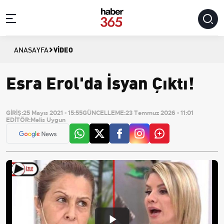
VIDEO
ANASAYFA
Esra Erol'da İsyan Çıktı!
GİRİŞ:
25 Mayıs 2021 - 15:55
GÜNCELLEME:
23 Temmuz 2026 - 11:01
EDİTÖR:
Melis Uygun