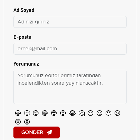
Ad Soyad
E-posta
Yorumunuz
😀
🙂
😊
😁
😎
😍
😂
🤔
😐
😏
🤨
😕
😢
😡
GÖNDER