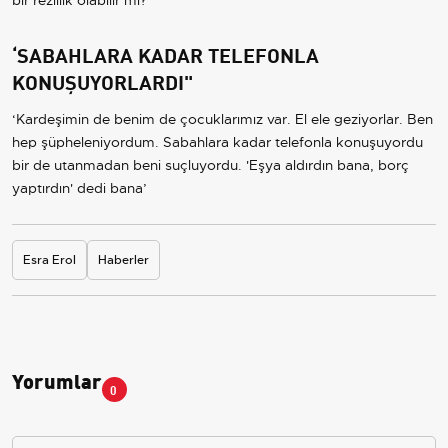
bir rezillik olabilir mi?’
‘SABAHLARA KADAR TELEFONLA
KONUŞUYORLARDI"
‘Kardeşimin de benim de çocuklarımız var. El ele geziyorlar. Ben
hep şüpheleniyordum. Sabahlara kadar telefonla konuşuyordu
bir de utanmadan beni suçluyordu. 'Eşya aldırdın bana, borç
yaptırdın' dedi bana’
Esra Erol
Haberler
Yorumlar
0