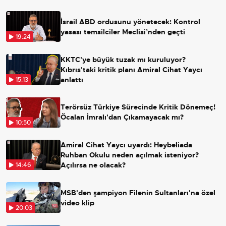
İsrail ABD ordusunu yönetecek: Kontrol
yasası temsilciler Meclisi’nden geçti
19:24
KKTC'ye büyük tuzak mı kuruluyor?
Kıbrıs'taki kritik planı Amiral Cihat Yaycı
anlattı
15:13
Terörsüz Türkiye Sürecinde Kritik Dönemeç!
Öcalan İmralı'dan Çıkamayacak mı?
10:50
Amiral Cihat Yaycı uyardı: Heybeliada
Ruhban Okulu neden açılmak isteniyor?
Açılırsa ne olacak?
14:46
MSB'den şampiyon Filenin Sultanları'na özel
video klip
20:03