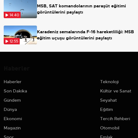
MSB, SAT komandolarının paraşüt eğitimi
görüntülerini paylaştı
14:40
Karadeniz semalarında F-16 hareketliliği: MSB
eğitim uçuşu görüntülerini paylaştı
12:55
Haberler
Haberler
Teknoloji
Son Dakika
Kültür ve Sanat
Gündem
Seyahat
Dünya
Eğitim
Ekonomi
Tercih Rehberi
Magazin
Otomobil
Spor
Emlak