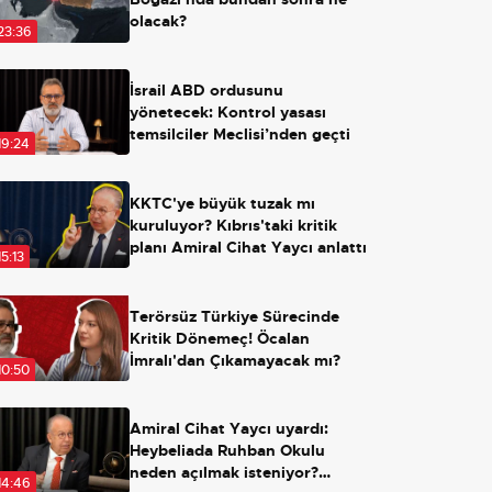
olacak?
23:36
İsrail ABD ordusunu
yönetecek: Kontrol yasası
temsilciler Meclisi’nden geçti
19:24
KKTC'ye büyük tuzak mı
kuruluyor? Kıbrıs'taki kritik
planı Amiral Cihat Yaycı anlattı
15:13
Terörsüz Türkiye Sürecinde
Kritik Dönemeç! Öcalan
İmralı'dan Çıkamayacak mı?
10:50
Amiral Cihat Yaycı uyardı:
Heybeliada Ruhban Okulu
neden açılmak isteniyor?
14:46