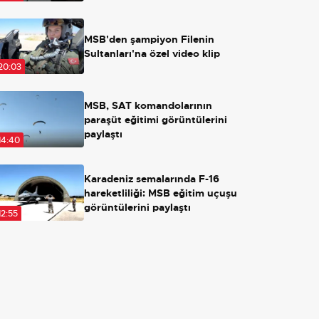
Açılırsa ne olacak?
MSB'den şampiyon Filenin
Sultanları'na özel video klip
20:03
MSB, SAT komandolarının
paraşüt eğitimi görüntülerini
paylaştı
14:40
Karadeniz semalarında F-16
hareketliliği: MSB eğitim uçuşu
görüntülerini paylaştı
12:55