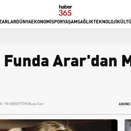
ZARLAR
DÜNYA
EKONOMI
SPOR
YAŞAM
SAĞLIK
TEKNOLOJI
KÜLTÜ
e Funda Arar'dan M
ABONE
 - 19:30
EDİTÖR:
Buse Sarı