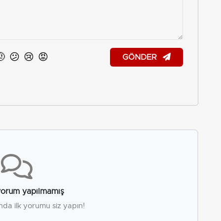
🤨
😕
😢
😡
GÖNDER
orum yapılmamış
nda ilk yorumu siz yapın!