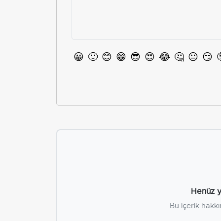
😀
🙂
😊
😁
😎
😍
😂
🤔
😐
😏
Henüz y
Bu içerik hakkı