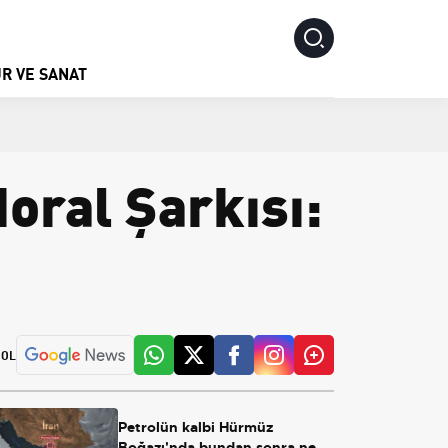
R VE SANAT
oral Şarkısı:
 OL
Petrolün kalbi Hürmüz
Boğazı'nda bundan sonra ne