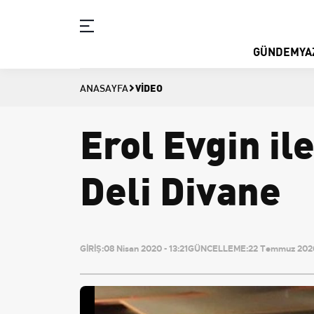
GÜNDEM
YA
VIDEO
ANASAYFA
Erol Evgin il
Deli Divane
GİRİŞ:
08 Nisan 2020 - 13:21
GÜNCELLEME:
22 Temmuz 2026