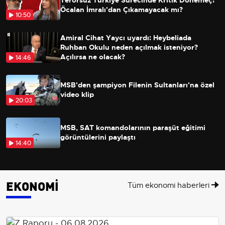
Öcalan İmralı'dan Çıkamayacak mı?
10:50
Amiral Cihat Yaycı uyardı: Heybeliada
Ruhban Okulu neden açılmak isteniyor?
Açılırsa ne olacak?
14:46
MSB'den şampiyon Filenin Sultanları'na özel
video klip
20:03
MSB, SAT komandolarının paraşüt eğitimi
görüntülerini paylaştı
14:40
EKONOMİ
Tüm ekonomi haberleri