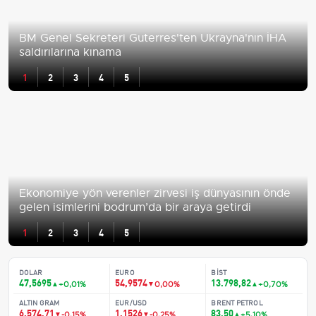
BM Genel Sekreteri Guterres'ten Ukrayna'nın İHA
saldırılarına kınama
1
2
3
4
5
Ekonomiye yön verenler zirvesi iş dünyasının önde
gelen isimlerini bodrum’da bir araya getirdi
1
2
3
4
5
DOLAR
EURO
BIST
47,5695
54,9574
13.798,82
▲
+0,01%
▼
0,00%
▲
+0,70%
ALTIN GRAM
EUR/USD
BRENT PETROL
6.574,71
1,1526
83,50
▼
-0,15%
▼
-0,25%
▲
+5,10%