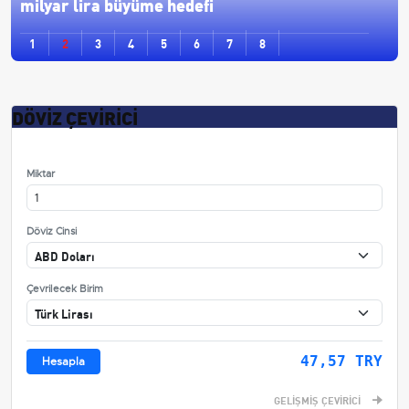
milyar lira büyüme hedefi
1
2
3
4
5
6
7
8
DÖVİZ ÇEVİRİCİ
Miktar
Döviz Cinsi
Çevrilecek Birim
47,57 TRY
Hesapla
GELİŞMİŞ ÇEVİRİCİ