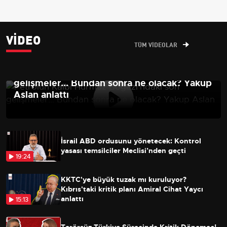
VIDEO
TÜM VİDEOLAR
Petrolün Kalbi Hürmüz Boğazı'ndaki son
gelişmeler... Bundan sonra ne olacak? Yakup
Aslan anlattı
İsrail ABD ordusunu yönetecek: Kontrol
yasası temsilciler Meclisi’nden geçti
19:24
KKTC'ye büyük tuzak mı kuruluyor?
Kıbrıs'taki kritik planı Amiral Cihat Yaycı
anlattı
15:13
Terörsüz Türkiye Sürecinde Kritik Dönemeç!