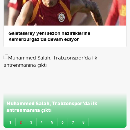
Galatasaray yeni sezon hazırlıklarına
Kemerburgaz'da devam ediyor
Muhammed Salah, Trabzonspor'da ilk
antrenmanına çıktı
1
2
3
4
5
6
7
8