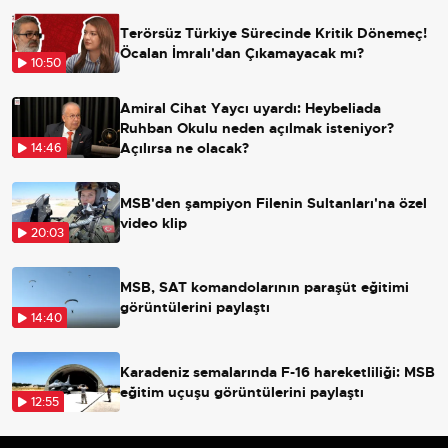
Terörsüz Türkiye Sürecinde Kritik Dönemeç!
Öcalan İmralı'dan Çıkamayacak mı?
10:50
Amiral Cihat Yaycı uyardı: Heybeliada
Ruhban Okulu neden açılmak isteniyor?
Açılırsa ne olacak?
14:46
MSB'den şampiyon Filenin Sultanları'na özel
video klip
20:03
MSB, SAT komandolarının paraşüt eğitimi
görüntülerini paylaştı
14:40
Karadeniz semalarında F-16 hareketliliği: MSB
eğitim uçuşu görüntülerini paylaştı
12:55