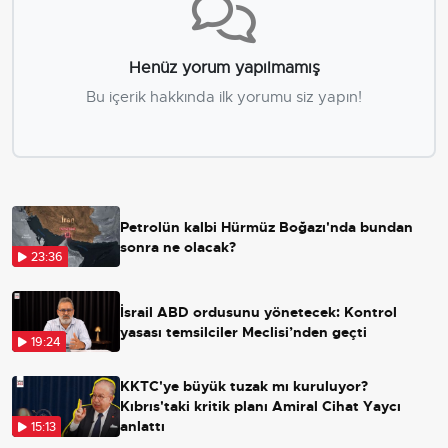
Henüz yorum yapılmamış
Bu içerik hakkında ilk yorumu siz yapın!
Petrolün kalbi Hürmüz Boğazı'nda bundan
sonra ne olacak?
23:36
İsrail ABD ordusunu yönetecek: Kontrol
yasası temsilciler Meclisi’nden geçti
19:24
KKTC'ye büyük tuzak mı kuruluyor?
Kıbrıs'taki kritik planı Amiral Cihat Yaycı
anlattı
15:13