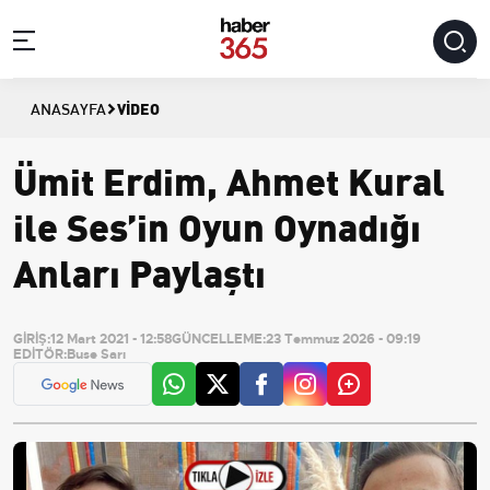
VIDEO
ANASAYFA
Ümit Erdim, Ahmet Kural
ile Ses’in Oyun Oynadığı
Anları Paylaştı
GİRİŞ:
12 Mart 2021 - 12:58
GÜNCELLEME:
23 Temmuz 2026 - 09:19
EDİTÖR:
Buse Sarı