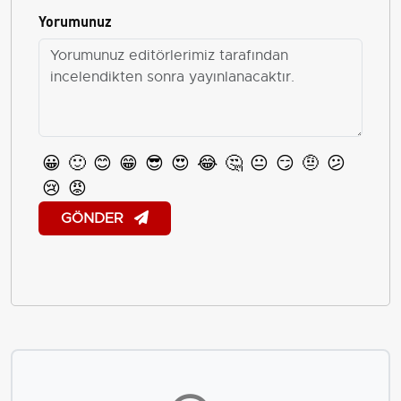
Yorumunuz
😀
🙂
😊
😁
😎
😍
😂
🤔
😐
😏
🤨
😕
😢
😡
GÖNDER