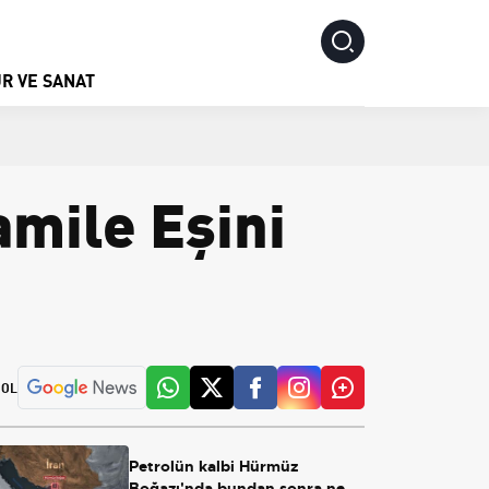
R VE SANAT
amile Eşini
 OL
Petrolün kalbi Hürmüz
Boğazı'nda bundan sonra ne