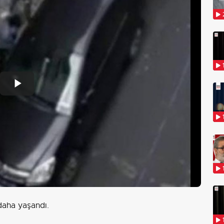
Play
Video
 daha yaşandı.