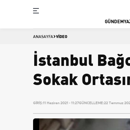
GÜNDEM
YA
VIDEO
ANASAYFA
İstanbul Bağc
Sokak Ortası
GİRİŞ:
11 Haziran 2021 - 11:27
GÜNCELLEME:
22 Temmuz 202