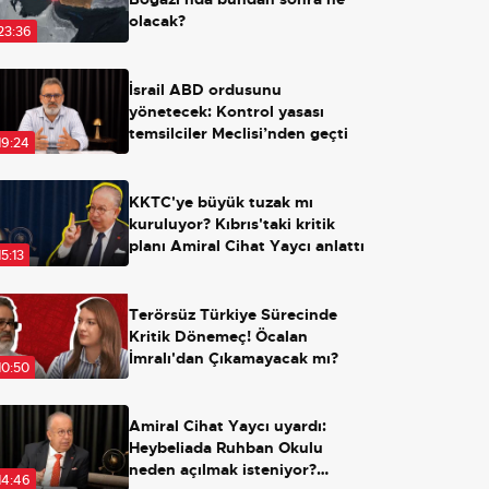
olacak?
23:36
İsrail ABD ordusunu
yönetecek: Kontrol yasası
temsilciler Meclisi’nden geçti
19:24
KKTC'ye büyük tuzak mı
kuruluyor? Kıbrıs'taki kritik
planı Amiral Cihat Yaycı anlattı
15:13
Terörsüz Türkiye Sürecinde
Kritik Dönemeç! Öcalan
İmralı'dan Çıkamayacak mı?
10:50
Amiral Cihat Yaycı uyardı:
Heybeliada Ruhban Okulu
neden açılmak isteniyor?
14:46