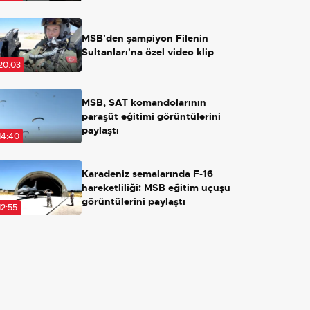
Açılırsa ne olacak?
MSB'den şampiyon Filenin
Sultanları'na özel video klip
20:03
MSB, SAT komandolarının
paraşüt eğitimi görüntülerini
paylaştı
14:40
Karadeniz semalarında F-16
hareketliliği: MSB eğitim uçuşu
görüntülerini paylaştı
12:55