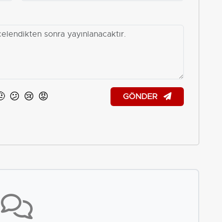
🤨
😕
😢
😡
GÖNDER