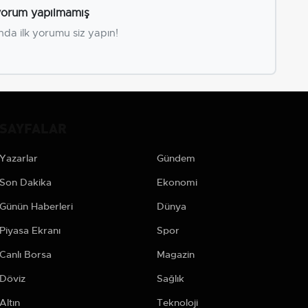
orum yapılmamış
nda ilk yorumu siz yapın!
SAYFALAR
Yazarlar
Gündem
Son Dakika
Ekonomi
Günün Haberleri
Dünya
Piyasa Ekranı
Spor
Canlı Borsa
Magazin
Döviz
Sağlık
Altın
Teknoloji