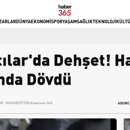
ZARLAR
DÜNYA
EKONOMI
SPOR
YAŞAM
SAĞLIK
TEKNOLOJI
KÜLTÜ
ılar'da Dehşet! H
nda Dövdü
ABONE
6 - 03:04
EDİTÖR:
Gizemnur Gül