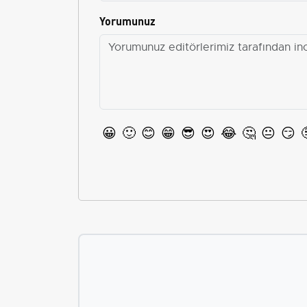
Yorumunuz
😀
🙂
😊
😁
😎
😍
😂
🤔
😐
😏