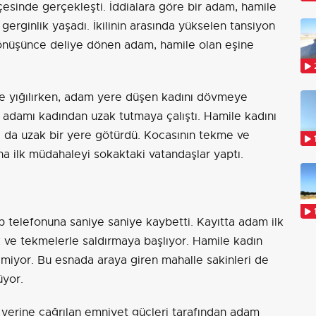
çesinde gerçekleşti. İddialara göre bir adam, hamile
gerginlik yaşadı. İkilinin arasında yükselen tansiyon
önüşünce deliye dönen adam, hamile olan eşine
re yığılırken, adam yere düşen kadını dövmeye
 adamı kadından uzak tutmaya çalıştı. Hamile kadını
ı da uzak bir yere götürdü. Kocasının tekme ve
na ilk müdahaleyi sokaktaki vatandaşlar yaptı.
p telefonuna saniye saniye kaybetti. Kayıtta adam ilk
uk ve tekmelerle saldırmaya başlıyor. Hamile kadın
miyor. Bu esnada araya giren mahalle sakinleri de
üyor.
 yerine çağrılan emniyet güçleri tarafından adam