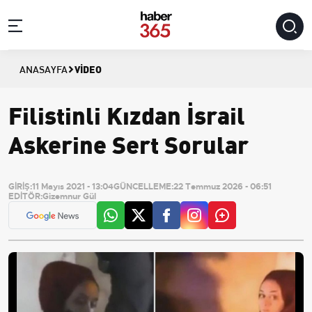
VIDEO
ANASAYFA
Filistinli Kızdan İsrail
Askerine Sert Sorular
GİRİŞ:
11 Mayıs 2021 - 13:04
GÜNCELLEME:
22 Temmuz 2026 - 06:51
EDİTÖR:
Gizemnur Gül