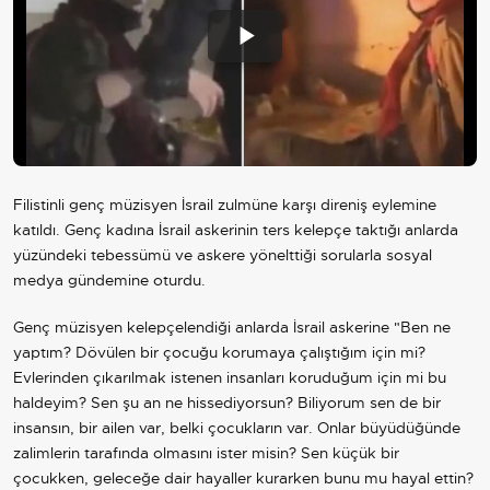
Play
Video
Filistinli genç müzisyen İsrail zulmüne karşı direniş eylemine
katıldı. Genç kadına İsrail askerinin ters kelepçe taktığı anlarda
yüzündeki tebessümü ve askere yönelttiği sorularla sosyal
medya gündemine oturdu.
Genç müzisyen kelepçelendiği anlarda İsrail askerine "Ben ne
yaptım? Dövülen bir çocuğu korumaya çalıştığım için mi?
Evlerinden çıkarılmak istenen insanları koruduğum için mi bu
haldeyim? Sen şu an ne hissediyorsun? Biliyorum sen de bir
insansın, bir ailen var, belki çocukların var. Onlar büyüdüğünde
zalimlerin tarafında olmasını ister misin? Sen küçük bir
çocukken, geleceğe dair hayaller kurarken bunu mu hayal ettin?