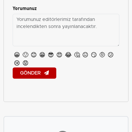
Yorumunuz
😀
🙂
😊
😁
😎
😍
😂
🤔
😐
😏
🤨
😕
😢
😡
GÖNDER