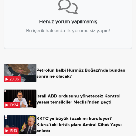
Henüz yorum yapılmamış
Bu içerik hakkında ilk yorumu siz yapın!
Petrolün kalbi Hürmüz Boğazı'nda bundan
sonra ne olacak?
23:36
İsrail ABD ordusunu yönetecek: Kontrol
yasası temsilciler Meclisi’nden geçti
19:24
KKTC'ye büyük tuzak mı kuruluyor?
Kıbrıs'taki kritik planı Amiral Cihat Yaycı
anlattı
15:13