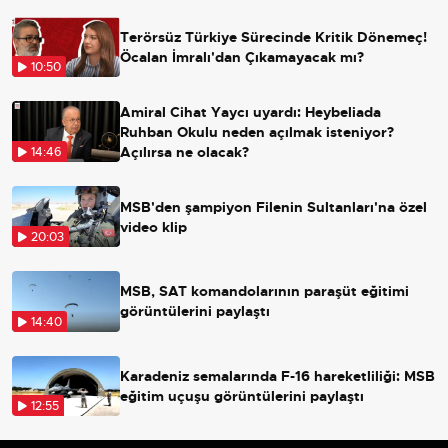
Terörsüz Türkiye Sürecinde Kritik Dönemeç!
Öcalan İmralı'dan Çıkamayacak mı?
10:50
Amiral Cihat Yaycı uyardı: Heybeliada
Ruhban Okulu neden açılmak isteniyor?
Açılırsa ne olacak?
14:46
MSB'den şampiyon Filenin Sultanları'na özel
video klip
20:03
MSB, SAT komandolarının paraşüt eğitimi
görüntülerini paylaştı
14:40
Karadeniz semalarında F-16 hareketliliği: MSB
eğitim uçuşu görüntülerini paylaştı
12:55