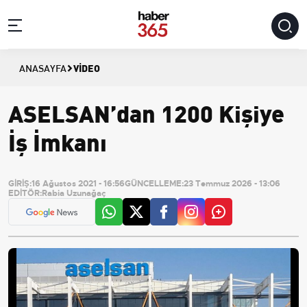
VIDEO
ANASAYFA
ASELSAN’dan 1200 Kişiye
İş İmkanı
GİRİŞ:
16 Ağustos 2021 - 16:56
GÜNCELLEME:
23 Temmuz 2026 - 13:06
EDİTÖR:
Rabia Uzunağaç