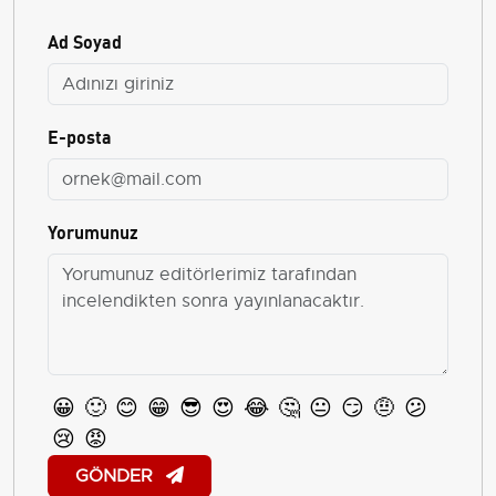
Ad Soyad
E-posta
Yorumunuz
😀
🙂
😊
😁
😎
😍
😂
🤔
😐
😏
🤨
😕
😢
😡
GÖNDER