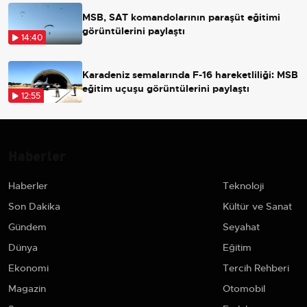
MSB, SAT komandolarının paraşüt eğitimi
görüntülerini paylaştı
14:40
Karadeniz semalarında F-16 hareketliliği: MSB
eğitim uçuşu görüntülerini paylaştı
12:55
Haberler
Haberler
Teknoloji
Son Dakika
Kültür ve Sanat
Gündem
Seyahat
Dünya
Eğitim
Ekonomi
Tercih Rehberi
Magazin
Otomobil