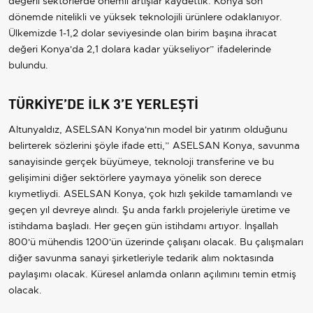
değerli sektörlerde önemli artışlar kaydettik. Konya son
dönemde nitelikli ve yüksek teknolojili ürünlere odaklanıyor.
Ülkemizde 1-1,2 dolar seviyesinde olan birim başına ihracat
değeri Konya'da 2,1 dolara kadar yükseliyor” ifadelerinde
bulundu.
TÜRKİYE’DE İLK 3’E YERLEŞTİ
Altunyaldız, ASELSAN Konya'nın model bir yatırım olduğunu
belirterek sözlerini şöyle ifade etti,” ASELSAN Konya, savunma
sanayisinde gerçek büyümeye, teknoloji transferine ve bu
gelişimini diğer sektörlere yaymaya yönelik son derece
kıymetliydi. ASELSAN Konya, çok hızlı şekilde tamamlandı ve
geçen yıl devreye alındı. Şu anda farklı projeleriyle üretime ve
istihdama başladı. Her geçen gün istihdamı artıyor. İnşallah
800'ü mühendis 1200'ün üzerinde çalışanı olacak. Bu çalışmaları
diğer savunma sanayi şirketleriyle tedarik alım noktasında
paylaşımı olacak. Küresel anlamda onların açılımını temin etmiş
olacak.