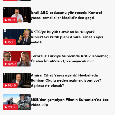
İsrail ABD ordusunu yönetecek: Kontrol
yasası temsilciler Meclisi’nden geçti
19:24
KKTC'ye büyük tuzak mı kuruluyor?
Kıbrıs'taki kritik planı Amiral Cihat Yaycı
anlattı
15:13
Terörsüz Türkiye Sürecinde Kritik Dönemeç!
Öcalan İmralı'dan Çıkamayacak mı?
10:50
Amiral Cihat Yaycı uyardı: Heybeliada
Ruhban Okulu neden açılmak isteniyor?
Açılırsa ne olacak?
14:46
MSB'den şampiyon Filenin Sultanları'na özel
video klip
20:03