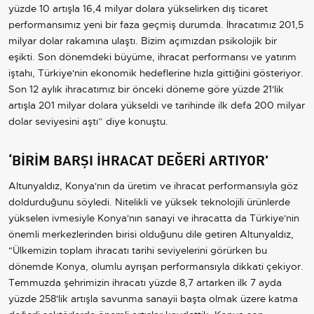
yüzde 10 artışla 16,4 milyar dolara yükselirken dış ticaret
performansımız yeni bir faza geçmiş durumda. İhracatımız 201,5
milyar dolar rakamına ulaştı. Bizim açımızdan psikolojik bir
eşikti. Son dönemdeki büyüme, ihracat performansı ve yatırım
iştahı, Türkiye'nin ekonomik hedeflerine hızla gittiğini gösteriyor.
Son 12 aylık ihracatımız bir önceki döneme göre yüzde 21'lik
artışla 201 milyar dolara yükseldi ve tarihinde ilk defa 200 milyar
dolar seviyesini aştı” diye konuştu.
‘BİRİM BARŞI İHRACAT DEĞERİ ARTIYOR’
Altunyaldız, Konya'nın da üretim ve ihracat performansıyla göz
doldurduğunu söyledi. Nitelikli ve yüksek teknolojili ürünlerde
yükselen ivmesiyle Konya'nın sanayi ve ihracatta da Türkiye'nin
önemli merkezlerinden birisi olduğunu dile getiren Altunyaldız,
"Ülkemizin toplam ihracatı tarihi seviyelerini görürken bu
dönemde Konya, olumlu ayrışan performansıyla dikkati çekiyor.
Temmuzda şehrimizin ihracatı yüzde 8,7 artarken ilk 7 ayda
yüzde 258'lik artışla savunma sanayii başta olmak üzere katma