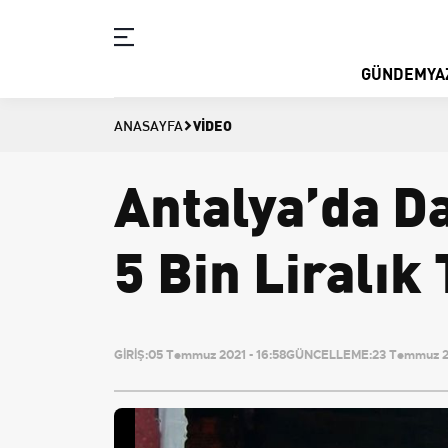
GÜNDEM
YA
VIDEO
ANASAYFA
Antalya’da D
5 Bin Liralık 
GİRİŞ:
05 Temmuz 2021 - 16:58
GÜNCELLEME:
23 Temmuz 2