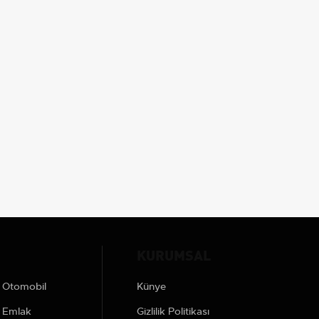
KURUMSAL
Otomobil
Künye
Emlak
Gizlilik Politikası