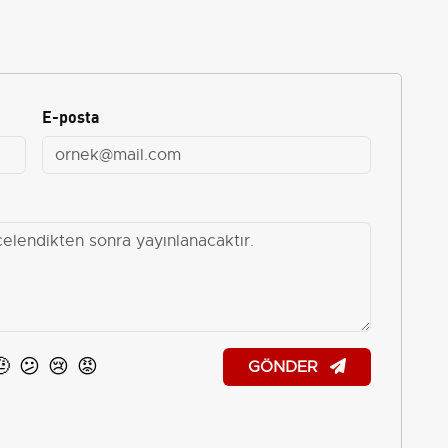
E-posta
🤨
😕
😢
😡
GÖNDER