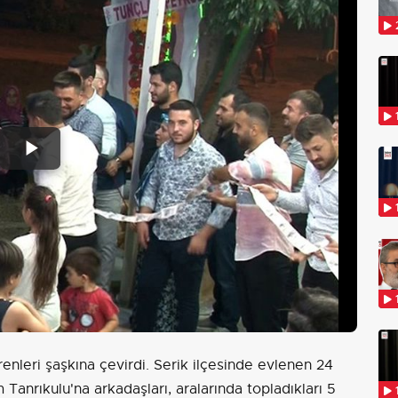
Play
Video
enleri şaşkına çevirdi. Serik ilçesinde evlenen 24
m Tanrıkulu'na arkadaşları, aralarında topladıkları 5