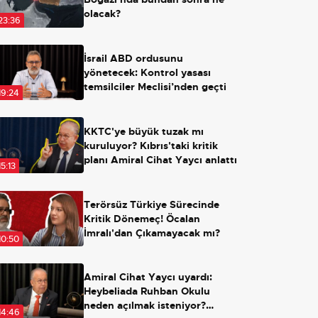
olacak?
23:36
İsrail ABD ordusunu
yönetecek: Kontrol yasası
temsilciler Meclisi’nden geçti
19:24
KKTC'ye büyük tuzak mı
kuruluyor? Kıbrıs'taki kritik
planı Amiral Cihat Yaycı anlattı
15:13
Terörsüz Türkiye Sürecinde
Kritik Dönemeç! Öcalan
İmralı'dan Çıkamayacak mı?
10:50
Amiral Cihat Yaycı uyardı:
Heybeliada Ruhban Okulu
neden açılmak isteniyor?
14:46