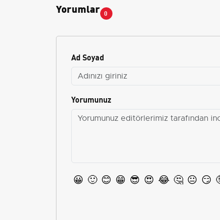
Yorumlar
0
Ad Soyad
Yorumunuz
😀
🙂
😊
😁
😎
😍
😂
🤔
😐
😏