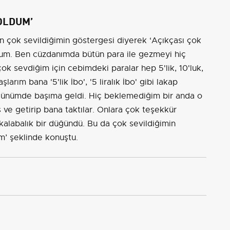
OLDUM’
n çok sevildiğimin göstergesi diyerek ‘Açıkçası çok
um. Ben cüzdanımda bütün para ile gezmeyi hiç
 sevdiğim için cebimdeki paralar hep 5'lik, 10'luk,
arım bana '5'lik İbo', '5 liralık İbo' gibi lakap
üğünümde başıma geldi. Hiç beklemediğim bir anda o
miş ve getirip bana taktılar. Onlara çok teşekkür
kalabalık bir düğündü. Bu da çok sevildiğimin
m’ şeklinde konuştu.