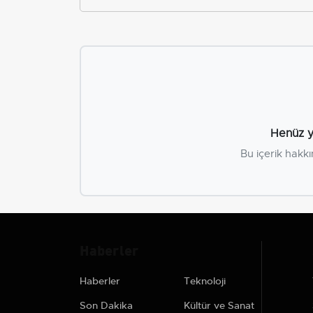
Henüz y
Bu içerik hakkı
Haberler
Haberler
Teknoloji
Son Dakika
Kültür ve Sanat