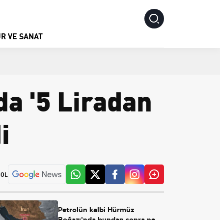
R VE SANAT
a '5 Liradan
i
 OL
Petrolün kalbi Hürmüz
Boğazı'nda bundan sonra ne