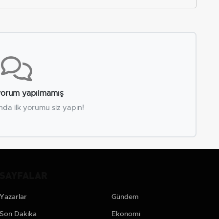
orum yapılmamış
nda ilk yorumu siz yapın!
SAYFALAR
Yazarlar
Gündem
Son Dakika
Ekonomi