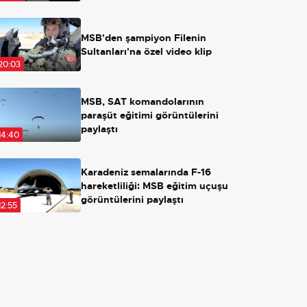
Açılırsa ne olacak?
MSB'den şampiyon Filenin
Sultanları'na özel video klip
20:03
MSB, SAT komandolarının
paraşüt eğitimi görüntülerini
paylaştı
14:40
Karadeniz semalarında F-16
hareketliliği: MSB eğitim uçuşu
görüntülerini paylaştı
12:55