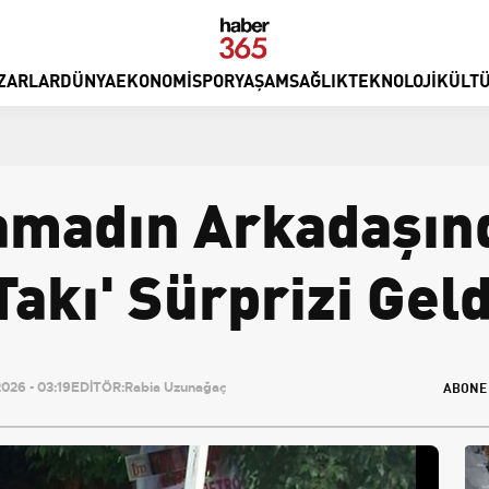
ZARLAR
DÜNYA
EKONOMI
SPOR
YAŞAM
SAĞLIK
TEKNOLOJI
KÜLTÜ
amadın Arkadaşınd
Takı' Sürprizi Geld
ABONE
026 - 03:19
EDİTÖR:
Rabia Uzunağaç