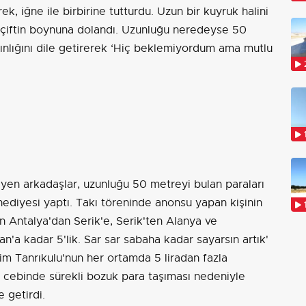
erek, iğne ile birbirine tutturdu. Uzun bir kuyruk halini
k çiftin boynuna dolandı. Uzunluğu neredeyse 50
kınlığını dile getirerek ‘Hiç beklemiyordum ama mutlu
eyen arkadaşlar, uzunluğu 50 metreyi bulan paraları
diyesi yaptı. Takı töreninde anonsu yapan kişinin
 Antalya'dan Serik'e, Serik'ten Alanya ve
'a kadar 5'lik. Sar sar sabaha kadar sayarsın artık'
him Tanrıkulu'nun her ortamda 5 liradan fazla
 cebinde sürekli bozuk para taşıması nedeniyle
e getirdi.