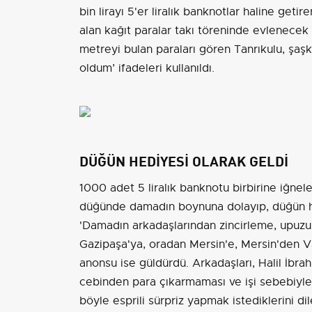
bin lirayı 5'er liralık banknotlar haline getir
alan kağıt paralar takı töreninde evlenece
metreyi bulan paraları gören Tanrıkulu, şaş
oldum’ ifadeleri kullanıldı.
DÜĞÜN HEDİYESİ OLARAK GELDİ
1000 adet 5 liralık banknotu birbirine iğnel
düğünde damadın boynuna dolayıp, düğün he
'Damadın arkadaşlarından zincirleme, upuzun
Gazipaşa'ya, oradan Mersin'e, Mersin'den Van
anonsu ise güldürdü. Arkadaşları, Halil İbra
cebinden para çıkarmaması ve işi sebebiyle
böyle esprili sürpriz yapmak istediklerini dil