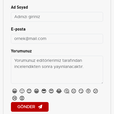
Ad Soyad
E-posta
Yorumunuz
😀
🙂
😊
😁
😎
😍
😂
🤔
😐
😏
🤨
😕
😢
😡
GÖNDER