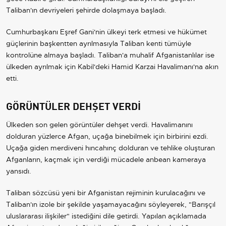
Taliban'ın devriyeleri şehirde dolaşmaya başladı.
Cumhurbaşkanı Eşref Gani'nin ülkeyi terk etmesi ve hükümet
güçlerinin başkentten ayrılmasıyla Taliban kenti tümüyle
kontrolüne almaya başladı. Taliban'a muhalif Afganistanlılar ise
ülkeden ayrılmak için Kabil'deki Hamid Karzai Havalimanı'na akın
etti.
GÖRÜNTÜLER DEHŞET VERDİ
Ülkeden son gelen görüntüler dehşet verdi. Havalimanını
dolduran yüzlerce Afgan, uçağa binebilmek için birbirini ezdi.
Uçağa giden merdiveni hıncahınç dolduran ve tehlike oluşturan
Afganların, kaçmak için verdiği mücadele anbean kameraya
yansıdı.
Taliban sözcüsü yeni bir Afganistan rejiminin kurulacağını ve
Taliban'ın izole bir şekilde yaşamayacağını söyleyerek, "Barışçıl
uluslararası ilişkiler" istediğini dile getirdi. Yapılan açıklamada