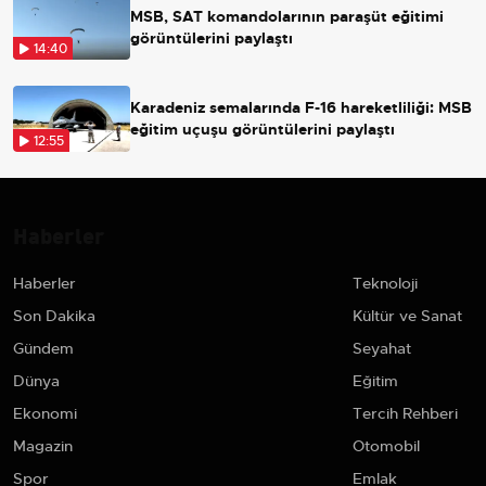
MSB, SAT komandolarının paraşüt eğitimi
görüntülerini paylaştı
14:40
Karadeniz semalarında F-16 hareketliliği: MSB
eğitim uçuşu görüntülerini paylaştı
12:55
Haberler
Haberler
Teknoloji
Son Dakika
Kültür ve Sanat
Gündem
Seyahat
Dünya
Eğitim
Ekonomi
Tercih Rehberi
Magazin
Otomobil
Spor
Emlak