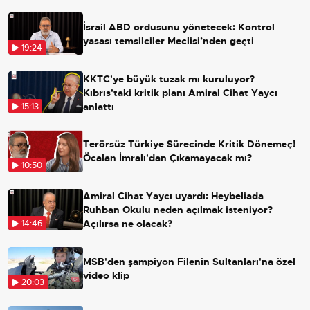
İsrail ABD ordusunu yönetecek: Kontrol
yasası temsilciler Meclisi’nden geçti
19:24
KKTC'ye büyük tuzak mı kuruluyor?
Kıbrıs'taki kritik planı Amiral Cihat Yaycı
anlattı
15:13
Terörsüz Türkiye Sürecinde Kritik Dönemeç!
Öcalan İmralı'dan Çıkamayacak mı?
10:50
Amiral Cihat Yaycı uyardı: Heybeliada
Ruhban Okulu neden açılmak isteniyor?
Açılırsa ne olacak?
14:46
MSB'den şampiyon Filenin Sultanları'na özel
video klip
20:03