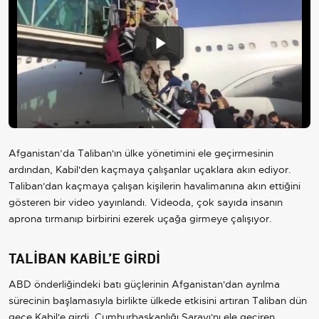
Play
Video
Afganistan’da Taliban'ın ülke yönetimini ele geçirmesinin
ardından, Kabil'den kaçmaya çalışanlar uçaklara akın ediyor.
Taliban'dan kaçmaya çalışan kişilerin havalimanına akın ettiğini
gösteren bir video yayınlandı. Videoda, çok sayıda insanın
aprona tırmanıp birbirini ezerek uçağa girmeye çalışıyor.
TALİBAN KABİL’E GİRDİ
ABD önderliğindeki batı güçlerinin Afganistan'dan ayrılma
sürecinin başlamasıyla birlikte ülkede etkisini artıran Taliban dün
gece Kabil'e girdi. Cumhurbaşkanlığı Sarayı'nı ele geçiren