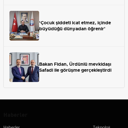
‘Çocuk şiddeti icat etmez, içinde
büyüdüğü dünyadan öğrenir’
Bakan Fidan, Ürdünlü mevkidaşı
Safadi ile görüşme gerçekleştirdi
Haberler
Haberler
Teknoloji