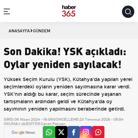
ANASAYFA
GÜNDEM
Son Dakika! YSK açıkladı:
Oylar yeniden sayılacak!
Yüksek Seçim Kurulu (YSK), Kütahya'da yapılan yerel
seçimlerdeki oyların yeniden sayılmasına karar verdi.
YSK'nın aldığı bu karar, seçim sürecinde yaşanan
tartışmaların ardından geldi ve Kütahya'da oy
sayımının yeniden yapılmasını beraberinde getirdi.
GİRİŞ:
06 Nisan 2024 - 16:06
GÜNCELLEME:
23 Temmuz 2026 - 05:54
OKUMA:
1 dk
EDİTÖR:
Ceren Pekşen