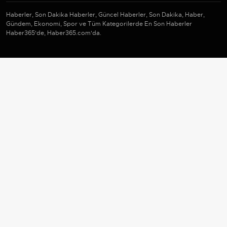
Haberler, Son Dakika Haberler, Güncel Haberler, Son Dakika, Haber,
Gündem, Ekonomi, Spor ve Tüm Kategorilerde En Son Haberler
Haber365'de, Haber365.com'da.