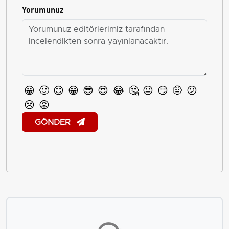
Yorumunuz
😀
🙂
😊
😁
😎
😍
😂
🤔
😐
😏
🤨
😕
😢
😡
GÖNDER