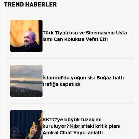
TREND HABERLER
Türk Tiyatrosu ve Sinemasının Usta
İsmi Can Kolukısa Vefat Etti
İstanbul'da yoğun sis: Boğaz hattı
trafiğe kapatıldı
KKTC'ye büyük tuzak mı
kuruluyor? Kıbrıs'taki kritik planı
Amiral Cihat Yaycı anlattı