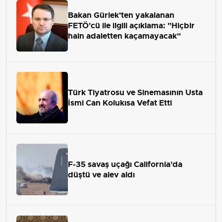
Bakan Gürlek'ten yakalanan
FETÖ'cü ile ilgili açıklama: "Hiçbir
hain adaletten kaçamayacak"
Türk Tiyatrosu ve Sinemasının Usta
İsmi Can Kolukısa Vefat Etti
F-35 savaş uçağı California'da
düştü ve alev aldı