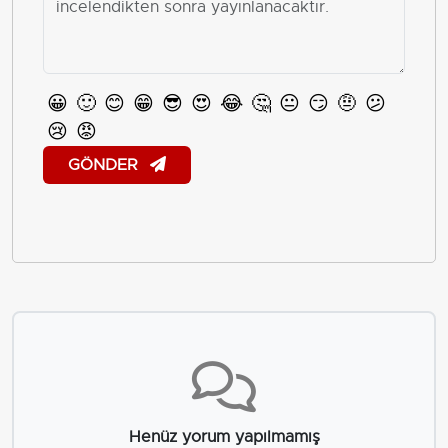
😀
🙂
😊
😁
😎
😍
😂
🤔
😐
😏
🤨
😕
😢
😡
GÖNDER
Henüz yorum yapılmamış