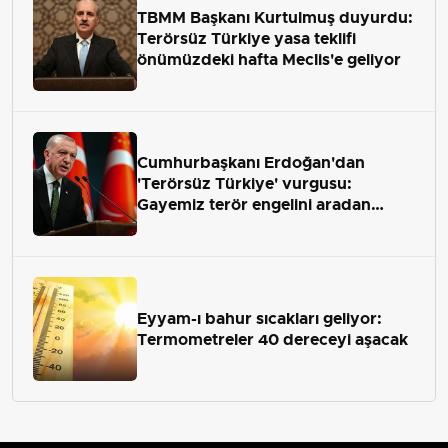
TBMM Başkanı Kurtulmuş duyurdu:
Terörsüz Türkiye yasa teklifi
önümüzdeki hafta Meclis'e geliyor
Cumhurbaşkanı Erdoğan'dan
'Terörsüz Türkiye' vurgusu:
Gayemiz terör engelini aradan
çekip almaktır
Eyyam-ı bahur sıcakları geliyor:
Termometreler 40 dereceyi aşacak