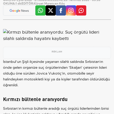
OKUMA:
1 dk
EDİTÖR:
Kürşat Muratcan Kılıç
REKLAM
İstanbul’un Şişli ilçesinde yaşanan silahlı saldırıda Sırbistan'ın
önde gelen organize suç örgütlerinden 'Skaljari' çetesinin lideri
olduğu öne sürülen Jovica Vukotiç'in, otomobille seyir
halindeyken motosikletli kişi ya da kişiler tarafından öldürüldüğü
öğrenildi.
Kırmızı bültenle aranıyordu
Sırbistan’ın kırmızı bültenle aradığı suç örgütü liderlerinden birisi