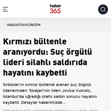
ANASAYFA
GÜNDEM
Kırmızı bültenle
aranıyordu: Suç örgütü
lideri silahlı saldırıda
hayatını kaybetti
Sırbistan’ın kırmızı bültenle aranan suç örgütü
liderlerinden ‘Skaljari’nin lideri Jovica Vukotiç,
İstanbul’da uğradığı silahlı saldırı sonucu hayatını
kaybetti. Detaylar haberimizde...
GİRİŞ:
09 Eylül 2022 - 21:50
GÜNCELLEME:
23 Temmuz 2026 - 09:33