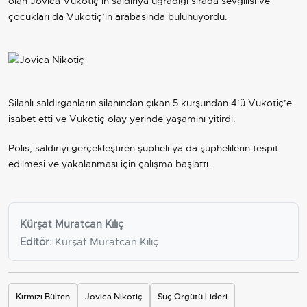
olan Jovica Vukotiç’in saldırıya uğradığı sırada sevgilisi ve
çocukları da Vukotiç’in arabasında bulunuyordu.
Silahlı saldırganların silahından çıkan 5 kurşundan 4’ü Vukotiç’e
isabet etti ve Vukotiç olay yerinde yaşamını yitirdi.
Polis, saldırıyı gerçekleştiren şüpheli ya da şüphelilerin tespit
edilmesi ve yakalanması için çalışma başlattı.
Kürşat Muratcan Kılıç
Editör:
Kürşat Muratcan Kılıç
Kırmızı Bülten
Jovica Nikotiç
Suç Örgütü Lideri