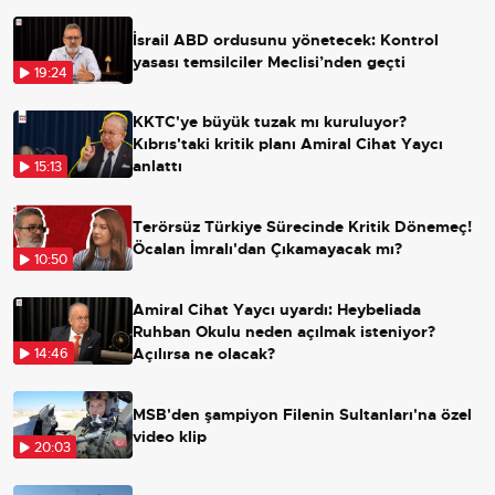
İsrail ABD ordusunu yönetecek: Kontrol
yasası temsilciler Meclisi’nden geçti
19:24
KKTC'ye büyük tuzak mı kuruluyor?
Kıbrıs'taki kritik planı Amiral Cihat Yaycı
anlattı
15:13
Terörsüz Türkiye Sürecinde Kritik Dönemeç!
Öcalan İmralı'dan Çıkamayacak mı?
10:50
Amiral Cihat Yaycı uyardı: Heybeliada
Ruhban Okulu neden açılmak isteniyor?
Açılırsa ne olacak?
14:46
MSB'den şampiyon Filenin Sultanları'na özel
video klip
20:03