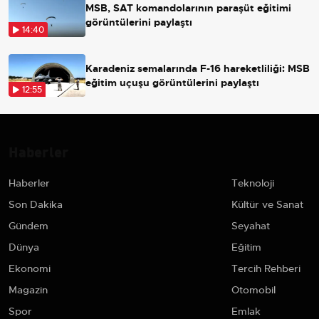
MSB, SAT komandolarının paraşüt eğitimi
görüntülerini paylaştı
14:40
Karadeniz semalarında F-16 hareketliliği: MSB
eğitim uçuşu görüntülerini paylaştı
12:55
Haberler
Haberler
Teknoloji
Son Dakika
Kültür ve Sanat
Gündem
Seyahat
Dünya
Eğitim
Ekonomi
Tercih Rehberi
Magazin
Otomobil
Spor
Emlak