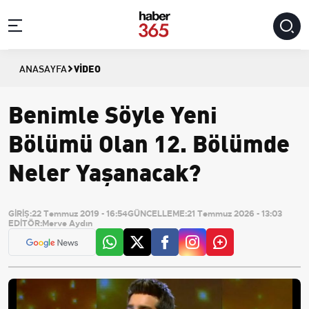
VIDEO
ANASAYFA
Benimle Söyle Yeni
Bölümü Olan 12. Bölümde
Neler Yaşanacak?
GİRİŞ:
22 Temmuz 2019 - 16:54
GÜNCELLEME:
21 Temmuz 2026 - 13:03
EDİTÖR:
Merve Aydın