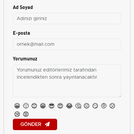
Ad Soyad
E-posta
Yorumunuz
😀
🙂
😊
😁
😎
😍
😂
🤔
😐
😏
🤨
😕
😢
😡
GÖNDER