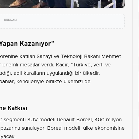
REKLAM
 Yapan Kazanıyor"
 törenine katılan Sanayi ve Teknoloji Bakanı Mehmet
r önemli mesajlar verdi. Kacır, "Türkiye, yerli ve
ığı, adil kuralların uygulandığı bir ülkedir.
nlar, kendileriyle birlikte ülkemizi de
ne Katkısı
i C segmenti SUV modeli Renault Boreal, 400 milyon
e pazarına sunuluyor. Boreal modeli, ülke ekonomisine
ayacak.