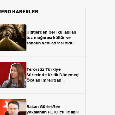
REND HABERLER
Hititlerden beri kullanılan
tuz mağarası kültür ve
sanatın yeni adresi oldu
Terörsüz Türkiye
Sürecinde Kritik Dönemeç!
Öcalan İmralı'dan
Çıkamayacak mı?
Bakan Gürlek'ten
yakalanan FETÖ'cü ile ilgili