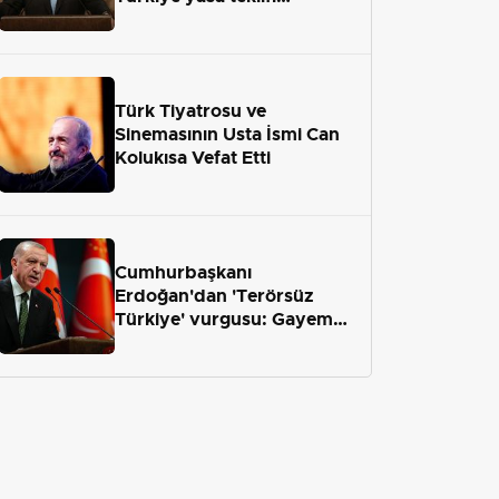
önümüzdeki hafta Meclis'e
geliyor
Türk Tiyatrosu ve
Sinemasının Usta İsmi Can
Kolukısa Vefat Etti
Cumhurbaşkanı
Erdoğan'dan 'Terörsüz
Türkiye' vurgusu: Gayemiz
terör engelini aradan çekip
almaktır