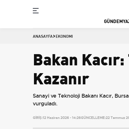
GÜNDEM
YA
ANASAYFA
EKONOMI
Bakan Kacır:
Kazanır
Sanayi ve Teknoloji Bakanı Kacır, Burs
vurguladı.
GİRİŞ:
12 Haziran 2026 - 14:26
GÜNCELLEME:
22 Temmuz 20