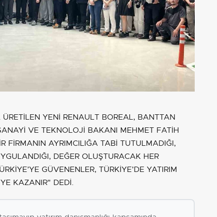
 ÜRETİLEN YENİ RENAULT BOREAL, BANTTAN
 SANAYİ VE TEKNOLOJİ BAKANI MEHMET FATİH
BİR FİRMANIN AYRIMCILIĞA TABİ TUTULMADIĞI,
 UYGULANDIĞI, DEĞER OLUŞTURACAK HER
TÜRKİYE’YE GÜVENENLER, TÜRKİYE’DE YATIRIM
YE KAZANIR" DEDİ.