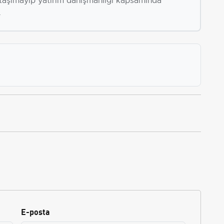
i taşımayıp yatırım danışmanlığı kapsamında
.
E-posta