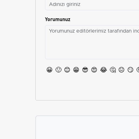
Yorumunuz
😀
🙂
😊
😁
😎
😍
😂
🤔
😐
😏