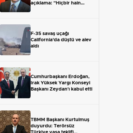
açıklama: "Hiçbir hain
adaletten kaçamayacak"
F-35 savaş uçağı
California'da düştü ve alev
aldı
Cumhurbaşkanı Erdoğan,
Irak Yüksek Yargı Konseyi
Başkanı Zeydan'ı kabul etti
TBMM Başkanı Kurtulmuş
duyurdu: Terörsüz
Türkiye yasa teklifi