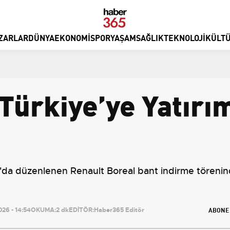
ZARLAR
DÜNYA
EKONOMI
SPOR
YAŞAM
SAĞLIK
TEKNOLOJI
KÜLTÜ
 Türkiye’ye Yatırı
a'da düzenlenen Renault Boreal bant indirme töreninde
ABONE
26 - 14:54
OKUMA:
2 dk
EDİTÖR:
Haber365 Editör