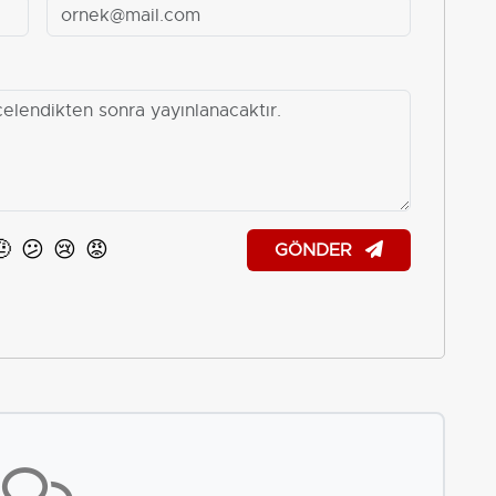
🤨
😕
😢
😡
GÖNDER