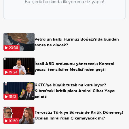
Bu içerik hakkında ilk yorumu siz yapın!
Petrolün kalbi Hürmüz Boğazı'nda bundan
sonra ne olacak?
23:36
İsrail ABD ordusunu yönetecek: Kontrol
yasası temsilciler Meclisi’nden geçti
19:24
KKTC'ye büyük tuzak mı kuruluyor?
Kıbrıs'taki kritik planı Amiral Cihat Yaycı
anlattı
15:13
Terörsüz Türkiye Sürecinde Kritik Dönemeç!
Öcalan İmralı'dan Çıkamayacak mı?
10:50