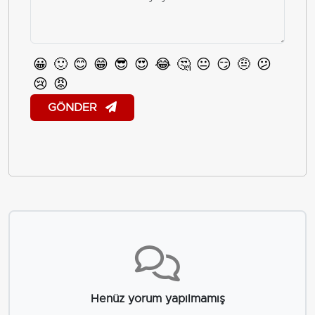
😀
🙂
😊
😁
😎
😍
😂
🤔
😐
😏
🤨
😕
😢
😡
GÖNDER
Henüz yorum yapılmamış