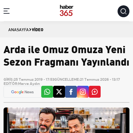
VIDEO
ANASAYFA
Arda ile Omuz Omuza Yeni
Sezon Fragmanı Yayınlandı
GİRİŞ:
25 Temmuz 2019 - 17:53
GÜNCELLEME:
21 Temmuz 2026 - 13:17
EDİTÖR:
Merve Aydın