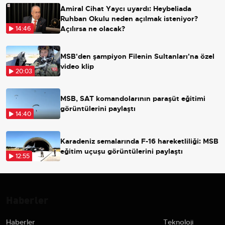
Amiral Cihat Yaycı uyardı: Heybeliada
Ruhban Okulu neden açılmak isteniyor?
Açılırsa ne olacak?
14:46
MSB'den şampiyon Filenin Sultanları'na özel
video klip
20:03
MSB, SAT komandolarının paraşüt eğitimi
görüntülerini paylaştı
14:40
Karadeniz semalarında F-16 hareketliliği: MSB
eğitim uçuşu görüntülerini paylaştı
12:55
Haberler
Haberler
Teknoloji