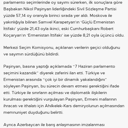
parlamento seçimlerinde oy sayımı sürerken, ilk sonuçlara göre
Başbakan Nikol Paşinyan liderliğindeki Sivil Sözleşme Partisi
yüzde 57,14 oy oranıyla birinci sırada yer aldı. Moskova ile
yakınlığıyla bilinen Samvel Karapetyan’ın ‘Güçlü Ermenistan
İttifakı’ yüzde 21,43 oyla ikinci, eski Cumhurbaşkanı Robert
Koçaryan’ın ‘Ermenistan İttifakı’ ise yüzde 8,21 oyla üçüncü oldu.
Merkezi Seçim Komisyonu, açıklanan verilerin geçici olduğunu
ve sayımın sürdüğünü bildirdi.
Paşinyan, basına yaptığı açıklamada “7 Haziran parlamento
seçimini kazandık” diyerek zaferini ilan etti. Türkiye ve
Ermenistan arasında “çok iyi bir dinamik yakalandığını”
söyleyen Paşinyan, bu sürecin devam etmesi gerektiğini ifade
etti. Türkiye ile sınırların açılması ve diplomatik ilişkilerin
kurulması gerektiğini vurgulayan Paşinyan, Ermeni mallarının
ihracatı ve ithalatı için Ahılkelek-Kars demiryolunun açılmasından
memnuniyet duyduğunu belirtti.
Ayrıca Azerbaycan ile barış anlaşmasının imzalanması