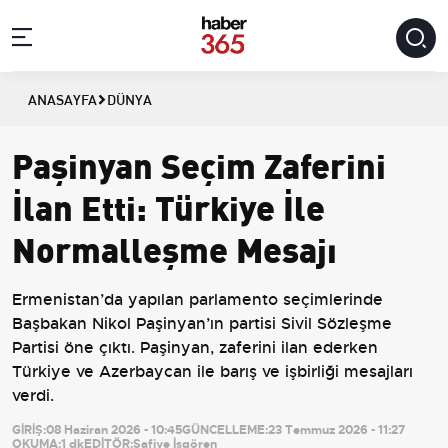
ANASAYFA
DÜNYA
Paşinyan Seçim Zaferini
İlan Etti: Türkiye İle
Normalleşme Mesajı
Ermenistan’da yapılan parlamento seçimlerinde
Başbakan Nikol Paşinyan’ın partisi Sivil Sözleşme
Partisi öne çıktı. Paşinyan, zaferini ilan ederken
Türkiye ve Azerbaycan ile barış ve işbirliği mesajları
verdi.
GİRİŞ:
08 Haziran 2026 - 10:45
GÜNCELLEME:
23 Temmuz 2026 - 11:27
OKUMA:
1 dk
EDİTÖR:
Safiye İşgören