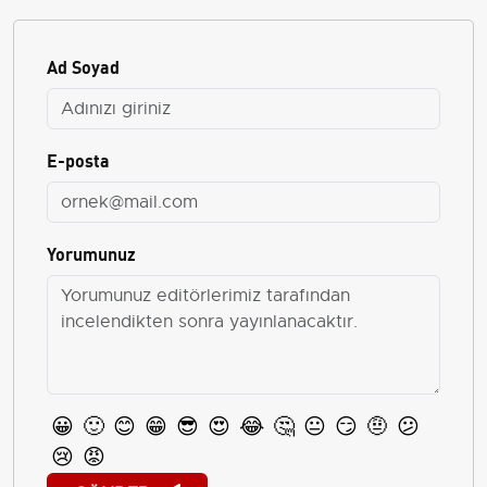
Ad Soyad
E-posta
Yorumunuz
😀
🙂
😊
😁
😎
😍
😂
🤔
😐
😏
🤨
😕
😢
😡