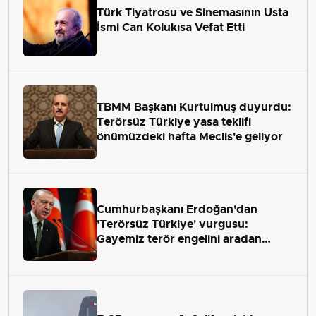
Türk Tiyatrosu ve Sinemasının Usta
İsmi Can Kolukısa Vefat Etti
TBMM Başkanı Kurtulmuş duyurdu:
Terörsüz Türkiye yasa teklifi
önümüzdeki hafta Meclis'e geliyor
Cumhurbaşkanı Erdoğan'dan
'Terörsüz Türkiye' vurgusu:
Gayemiz terör engelini aradan
çekip almaktır