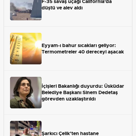
F-35 savaş uçağı California'da
düştü ve alev aldı
Eyyam-ı bahur sıcakları geliyor:
Termometreler 40 dereceyi aşacak
İçişleri Bakanlığı duyurdu: Üsküdar
Belediye Başkanı Sinem Dedetaş
görevden uzaklaştırıldı
Şarkıcı Çelik’ten hastane