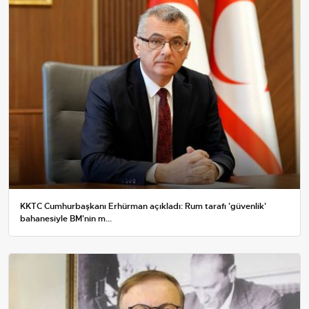
KKTC Cumhurbaşkanı Erhürman açıkladı: Rum tarafı 'güvenlik'
bahanesiyle BM'nin m...