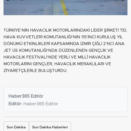
TÜRKİYE’NİN HAVACILIK MOTORLARINDAKİ LİDER ŞİRKETİ TEI,
HAVA KUVVETLERİ KOMUTANLIĞI’NIN 115’İNCİ KURULUŞ YIL
DÖNÜMÜ ETKİNLİKLERİ KAPSAMINDA İZMİR ÇİĞLİ 2’NCİ ANA
JET ÜS KOMUTANLIĞI’NDA DÜZENLENEN GENÇLİK VE
HAVACILIK FESTİVALİ’NDE YERLİ VE MİLLÎ HAVACILIK
MOTORLARINI GENÇLER, HAVACILIK MERAKLILARI VE
ZİYARETÇİLERLE BULUŞTURDU.
Haber365 Editör
Editör:
Haber365 Editör
Son Dakika
Son Dakika Haberleri