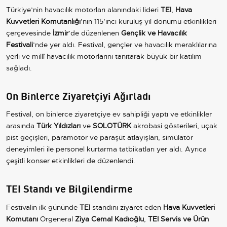
Türkiye’nin havacılık motorları alanındaki lideri
TEI
,
Hava
Kuvvetleri Komutanlığı
’nın 115’inci kuruluş yıl dönümü etkinlikleri
çerçevesinde
İzmir
’de düzenlenen
Gençlik ve Havacılık
Festivali
’nde yer aldı. Festival, gençler ve havacılık meraklılarına
yerli ve millî havacılık motorlarını tanıtarak büyük bir katılım
sağladı.
On Binlerce Ziyaretçiyi Ağırladı
Festival, on binlerce ziyaretçiye ev sahipliği yaptı ve etkinlikler
arasında
Türk Yıldızları
ve
SOLOTÜRK
akrobasi gösterileri, uçak
pist geçişleri, paramotor ve paraşüt atlayışları, simülatör
deneyimleri ile personel kurtarma tatbikatları yer aldı. Ayrıca
çeşitli konser etkinlikleri de düzenlendi.
TEI Standı ve Bilgilendirme
Festivalin ilk gününde
TEI
standını ziyaret eden
Hava Kuvvetleri
Komutanı
Orgeneral
Ziya Cemal Kadıoğlu
,
TEI Servis ve Ürün