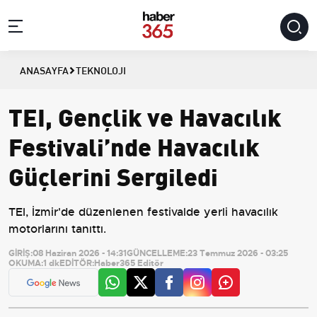
ANASAYFA
TEKNOLOJI
TEI, Gençlik ve Havacılık
Festivali’nde Havacılık
Güçlerini Sergiledi
TEI, İzmir'de düzenlenen festivalde yerli havacılık
motorlarını tanıttı.
GİRİŞ:
08 Haziran 2026 - 14:31
GÜNCELLEME:
23 Temmuz 2026 - 03:25
OKUMA:
1 dk
EDİTÖR:
Haber365 Editör