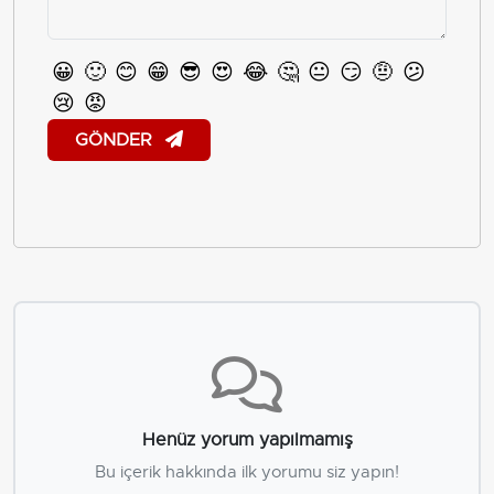
😀
🙂
😊
😁
😎
😍
😂
🤔
😐
😏
🤨
😕
😢
😡
GÖNDER
Henüz yorum yapılmamış
Bu içerik hakkında ilk yorumu siz yapın!