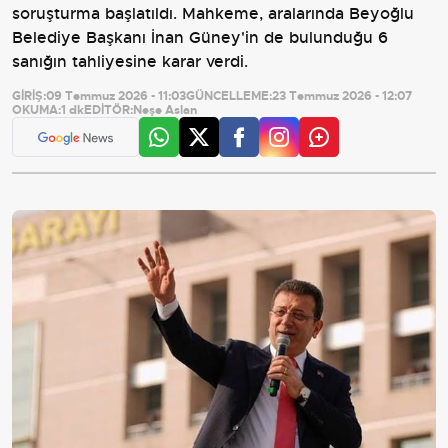
soruşturma başlatıldı. Mahkeme, aralarında Beyoğlu
Belediye Başkanı İnan Güney'in de bulunduğu 6
sanığın tahliyesine karar verdi.
GİRİŞ:
09 Temmuz 2026 - 11:03
GÜNCELLEME:
23 Temmuz 2026 - 12:07
OKUMA:
1 dk
EDİTÖR:
Neşe Aslan