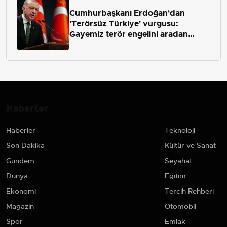
Cumhurbaşkanı Erdoğan'dan
'Terörsüz Türkiye' vurgusu:
Gayemiz terör engelini aradan
çekip almaktır
Haberler
Haberler
Teknoloji
Son Dakika
Kültür ve Sanat
Gündem
Seyahat
Dünya
Eğitim
Ekonomi
Tercih Rehberi
Magazin
Otomobil
Spor
Emlak