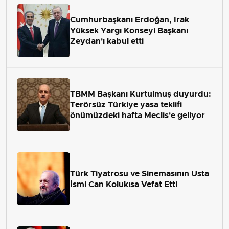
Cumhurbaşkanı Erdoğan, Irak
Yüksek Yargı Konseyi Başkanı
Zeydan'ı kabul etti
TBMM Başkanı Kurtulmuş duyurdu:
Terörsüz Türkiye yasa teklifi
önümüzdeki hafta Meclis'e geliyor
Türk Tiyatrosu ve Sinemasının Usta
İsmi Can Kolukısa Vefat Etti