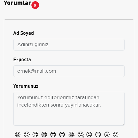
Yorumlar
0
Ad Soyad
E-posta
Yorumunuz
😀
🙂
😊
😁
😎
😍
😂
🤔
😐
😏
🤨
😕