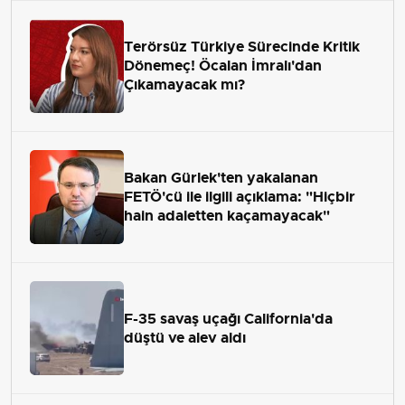
Terörsüz Türkiye Sürecinde Kritik
Dönemeç! Öcalan İmralı'dan
Çıkamayacak mı?
Bakan Gürlek'ten yakalanan
FETÖ'cü ile ilgili açıklama: "Hiçbir
hain adaletten kaçamayacak"
F-35 savaş uçağı California'da
düştü ve alev aldı