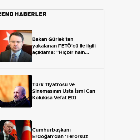
REND HABERLER
Bakan Gürlek'ten
yakalanan FETÖ'cü ile ilgili
açıklama: "Hiçbir hain
adaletten kaçamayacak"
Türk Tiyatrosu ve
Sinemasının Usta İsmi Can
Kolukısa Vefat Etti
Cumhurbaşkanı
Erdoğan'dan 'Terörsüz