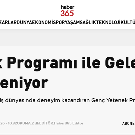
ZARLAR
DÜNYA
EKONOMI
SPOR
YAŞAM
SAĞLIK
TEKNOLOJI
KÜLTÜ
 Programı ile Gele
eniyor
e iş dünyasında deneyim kazandıran Genç Yetenek Prog
ABONE
6 - 10:32
OKUMA:
2 dk
EDİTÖR:
Haber365 Editör