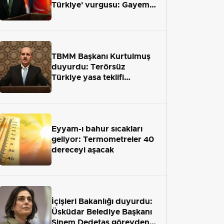
Türkiye' vurgusu: Gayemiz
terör engelini aradan çekip
almaktır
TBMM Başkanı Kurtulmuş
duyurdu: Terörsüz
Türkiye yasa teklifi
önümüzdeki hafta Meclis'e
geliyor
Eyyam-ı bahur sıcakları
geliyor: Termometreler 40
dereceyi aşacak
İçişleri Bakanlığı duyurdu:
Üsküdar Belediye Başkanı
Sinem Dedetaş görevden