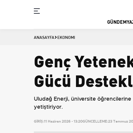
GÜNDEM
YA
ANASAYFA
EKONOMI
Genç Yetenek
Gücü Destekl
Uludağ Enerji, üniversite öğrencilerin
yetiştiriyor.
GİRİŞ:
11 Haziran 2026 - 13:20
GÜNCELLEME:
23 Temmuz 202