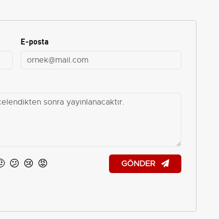
E-posta
🤨
😕
😢
😡
GÖNDER