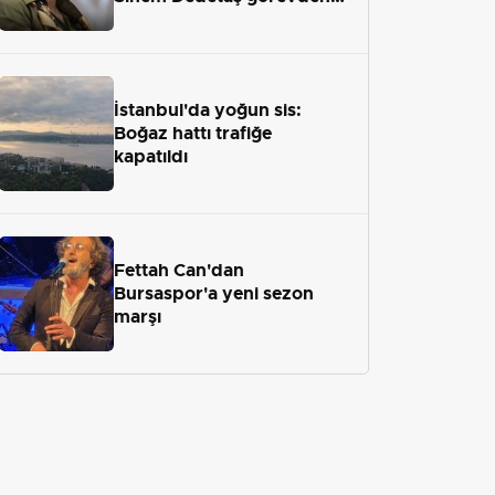
uzaklaştırıldı
İstanbul'da yoğun sis:
Boğaz hattı trafiğe
kapatıldı
Fettah Can'dan
Bursaspor'a yeni sezon
marşı