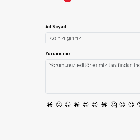
Ad Soyad
Yorumunuz
😀
🙂
😊
😁
😎
😍
😂
🤔
😐
😏