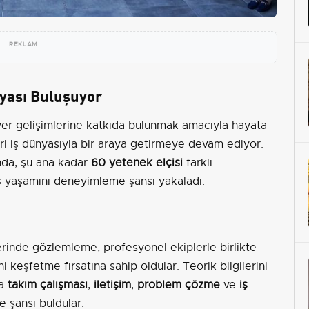
REKLAM
nyası Buluşuyor
iyer gelişimlerine katkıda bulunmak amacıyla hayata
ri iş dünyasıyla bir araya getirmeye devam ediyor.
nda, şu ana kadar
60 yetenek elçisi
farklı
ş yaşamını deneyimleme şansı yakaladı.
erinde gözlemleme, profesyonel ekiplerle birlikte
i keşfetme fırsatına sahip oldular. Teorik bilgilerini
da
takım çalışması
,
iletişim
,
problem çözme
ve
iş
e şansı buldular.