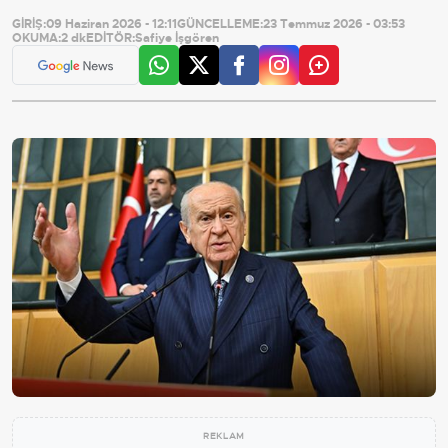
GİRİŞ:
09 Haziran 2026 - 12:11
GÜNCELLEME:
23 Temmuz 2026 - 03:53
OKUMA:
2 dk
EDİTÖR:
Safiye İşgören
REKLAM