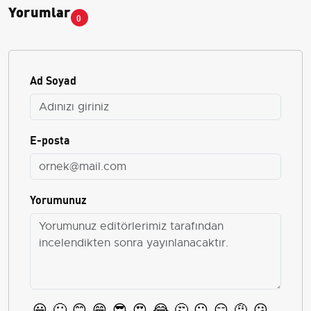
Yorumlar
0
Ad Soyad
E-posta
Yorumunuz
😀
🙂
😊
😁
😎
😍
😂
🤔
😐
😏
🤨
😕