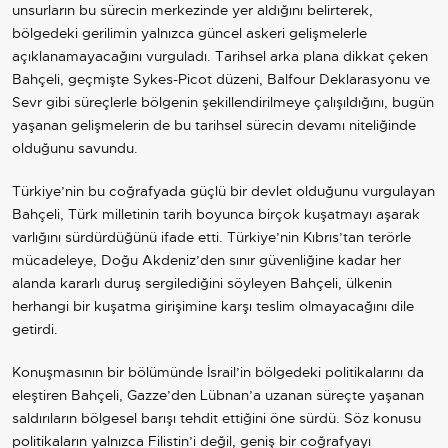
unsurların bu sürecin merkezinde yer aldığını belirterek,
bölgedeki gerilimin yalnızca güncel askeri gelişmelerle
açıklanamayacağını vurguladı. Tarihsel arka plana dikkat çeken
Bahçeli, geçmişte Sykes-Picot düzeni, Balfour Deklarasyonu ve
Sevr gibi süreçlerle bölgenin şekillendirilmeye çalışıldığını, bugün
yaşanan gelişmelerin de bu tarihsel sürecin devamı niteliğinde
olduğunu savundu.
Türkiye’nin bu coğrafyada güçlü bir devlet olduğunu vurgulayan
Bahçeli, Türk milletinin tarih boyunca birçok kuşatmayı aşarak
varlığını sürdürdüğünü ifade etti. Türkiye’nin Kıbrıs’tan terörle
mücadeleye, Doğu Akdeniz’den sınır güvenliğine kadar her
alanda kararlı duruş sergilediğini söyleyen Bahçeli, ülkenin
herhangi bir kuşatma girişimine karşı teslim olmayacağını dile
getirdi.
Konuşmasının bir bölümünde İsrail’in bölgedeki politikalarını da
eleştiren Bahçeli,
Gazze
’den Lübnan’a uzanan süreçte yaşanan
saldırıların bölgesel barışı tehdit ettiğini öne sürdü. Söz konusu
politikaların yalnızca Filistin’i değil, geniş bir coğrafyayı