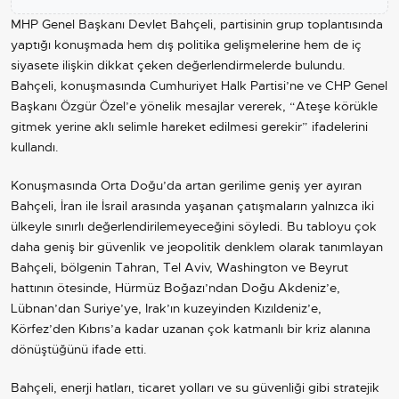
MHP Genel Başkanı
Devlet Bahçeli
, partisinin grup toplantısında
yaptığı konuşmada hem dış politika gelişmelerine hem de iç
siyasete ilişkin dikkat çeken değerlendirmelerde bulundu.
Bahçeli, konuşmasında Cumhuriyet Halk Partisi’ne ve CHP Genel
Başkanı
Özgür Özel
’e yönelik mesajlar vererek, “Ateşe körükle
gitmek yerine aklı selimle hareket edilmesi gerekir” ifadelerini
kullandı.
Konuşmasında Orta Doğu’da artan gerilime geniş yer ayıran
Bahçeli, İran ile İsrail arasında yaşanan çatışmaların yalnızca iki
ülkeyle sınırlı değerlendirilemeyeceğini söyledi. Bu tabloyu çok
daha geniş bir güvenlik ve jeopolitik denklem olarak tanımlayan
Bahçeli, bölgenin Tahran, Tel Aviv, Washington ve Beyrut
hattının ötesinde, Hürmüz Boğazı’ndan Doğu Akdeniz’e,
Lübnan’dan
Suriye
’ye, Irak’ın kuzeyinden Kızıldeniz’e,
Körfez’den Kıbrıs’a kadar uzanan çok katmanlı bir kriz alanına
dönüştüğünü ifade etti.
Bahçeli, enerji hatları, ticaret yolları ve su güvenliği gibi stratejik