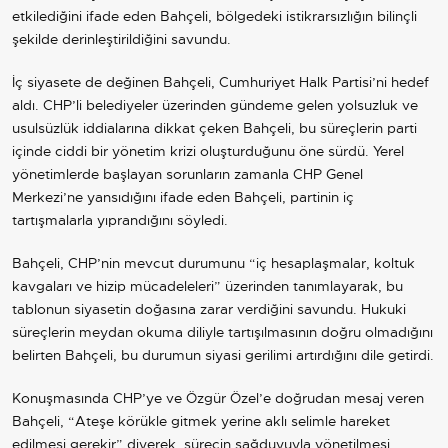
etkilediğini ifade eden Bahçeli, bölgedeki istikrarsızlığın bilinçli
şekilde derinleştirildiğini savundu.
İç siyasete de değinen Bahçeli, Cumhuriyet Halk Partisi’ni hedef
aldı. CHP’li belediyeler üzerinden gündeme gelen yolsuzluk ve
usulsüzlük iddialarına dikkat çeken Bahçeli, bu süreçlerin parti
içinde ciddi bir yönetim krizi oluşturduğunu öne sürdü. Yerel
yönetimlerde başlayan sorunların zamanla CHP Genel
Merkezi’ne yansıdığını ifade eden Bahçeli, partinin iç
tartışmalarla yıprandığını söyledi.
Bahçeli, CHP’nin mevcut durumunu “iç hesaplaşmalar, koltuk
kavgaları ve hizip mücadeleleri” üzerinden tanımlayarak, bu
tablonun siyasetin doğasına zarar verdiğini savundu. Hukuki
süreçlerin meydan okuma diliyle tartışılmasının doğru olmadığını
belirten Bahçeli, bu durumun siyasi gerilimi artırdığını dile getirdi.
Konuşmasında CHP’ye ve Özgür Özel’e doğrudan mesaj veren
Bahçeli, “Ateşe körükle gitmek yerine aklı selimle hareket
edilmesi gerekir” diyerek, sürecin sağduyuyla yönetilmesi