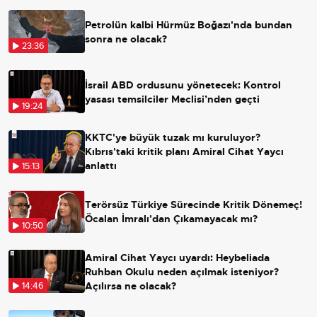
Petrolün kalbi Hürmüz Boğazı'nda bundan
sonra ne olacak?
23:36
İsrail ABD ordusunu yönetecek: Kontrol
yasası temsilciler Meclisi’nden geçti
19:24
KKTC'ye büyük tuzak mı kuruluyor?
Kıbrıs'taki kritik planı Amiral Cihat Yaycı
anlattı
15:13
Terörsüz Türkiye Sürecinde Kritik Dönemeç!
Öcalan İmralı'dan Çıkamayacak mı?
10:50
Amiral Cihat Yaycı uyardı: Heybeliada
Ruhban Okulu neden açılmak isteniyor?
Açılırsa ne olacak?
14:46