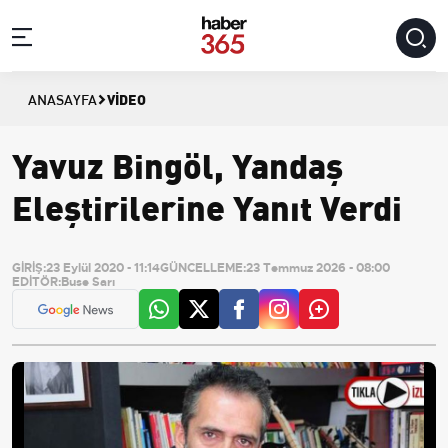
VIDEO
ANASAYFA
Yavuz Bingöl, Yandaş
Eleştirilerine Yanıt Verdi
GİRİŞ:
23 Eylül 2020 - 11:14
GÜNCELLEME:
23 Temmuz 2026 - 08:00
EDİTÖR:
Buse Sarı