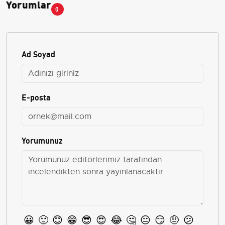
Yorumlar
0
Ad Soyad
E-posta
Yorumunuz
😀
🙂
😊
😁
😎
😍
😂
🤔
😐
😏
🤨
😕