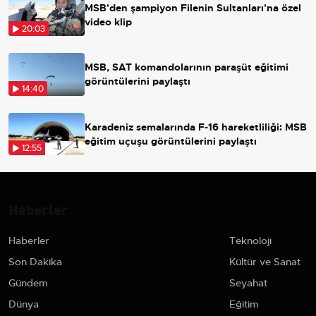
MSB'den şampiyon Filenin Sultanları'na özel
video klip
20:03
MSB, SAT komandolarının paraşüt eğitimi
görüntülerini paylaştı
14:40
Karadeniz semalarında F-16 hareketliliği: MSB
eğitim uçuşu görüntülerini paylaştı
12:55
Haberler
Haberler
Teknoloji
Son Dakika
Kültür ve Sanat
Gündem
Seyahat
Dünya
Eğitim