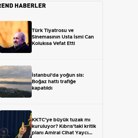
REND HABERLER
Türk Tiyatrosu ve
Sinemasının Usta İsmi Can
Kolukısa Vefat Etti
İstanbul'da yoğun sis:
Boğaz hattı trafiğe
kapatıldı
KKTC'ye büyük tuzak mı
kuruluyor? Kıbrıs'taki kritik
planı Amiral Cihat Yaycı