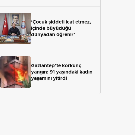
‘Çocuk şiddeti icat etmez,
içinde büyüdüğü
dünyadan öğrenir’
Gaziantep’te korkunç
yangın: 91 yaşındaki kadın
yaşamını yitirdi