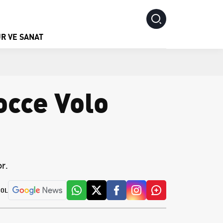
R VE SANAT
occe Volo
r.
 OL