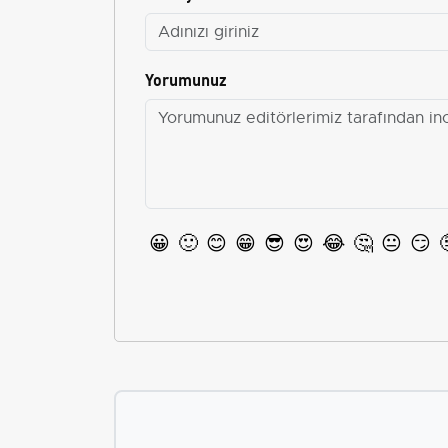
Yorumunuz
😀
🙂
😊
😁
😎
😍
😂
🤔
😐
😏