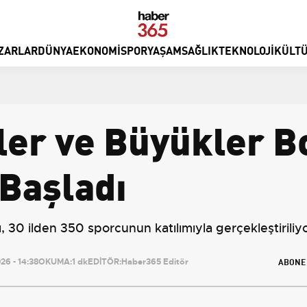
ZARLAR
DÜNYA
EKONOMI
SPOR
YAŞAM
SAĞLIK
TEKNOLOJI
KÜLTÜ
ler ve Büyükler B
Başladı
30 ilden 350 sporcunun katılımıyla gerçekleştiriliyo
ABONE
6 - 14:38
OKUMA:
1 dk
EDİTÖR:
Haber365 Editör