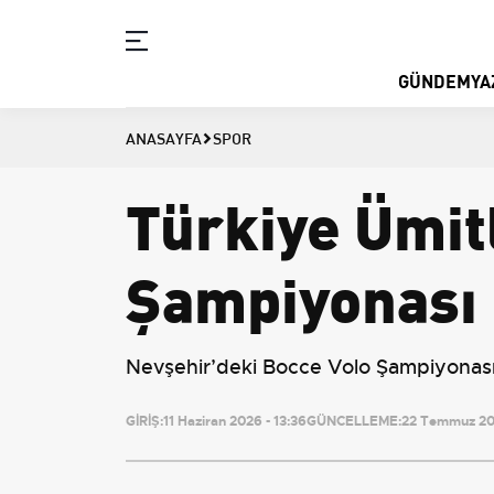
GÜNDEM
YA
ANASAYFA
SPOR
Türkiye Ümit
Şampiyonası 
Nevşehir’deki Bocce Volo Şampiyonası, 
GİRİŞ:
11 Haziran 2026 - 13:36
GÜNCELLEME:
22 Temmuz 202