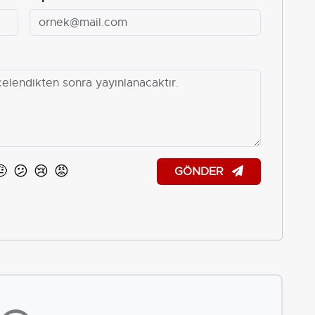
🤨
😕
😢
😡
GÖNDER