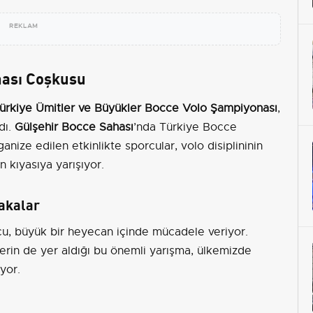
REKLAM
nası Coşkusu
ürkiye Ümitler ve Büyükler Bocce Volo Şampiyonası
,
dı.
Gülşehir Bocce Sahası
’nda Türkiye Bocce
ize edilen etkinlikte sporcular, volo disiplininin
n kıyasıya yarışıyor.
akalar
rcu, büyük bir heyecan içinde mücadele veriyor.
lerin de yer aldığı bu önemli yarışma, ülkemizde
yor.