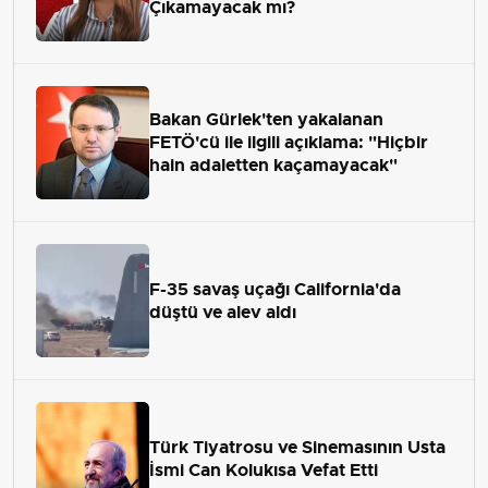
Çıkamayacak mı?
Bakan Gürlek'ten yakalanan
FETÖ'cü ile ilgili açıklama: "Hiçbir
hain adaletten kaçamayacak"
F-35 savaş uçağı California'da
düştü ve alev aldı
Türk Tiyatrosu ve Sinemasının Usta
İsmi Can Kolukısa Vefat Etti