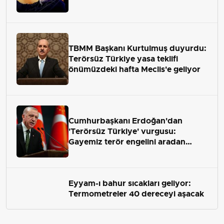
TBMM Başkanı Kurtulmuş duyurdu:
Terörsüz Türkiye yasa teklifi
önümüzdeki hafta Meclis'e geliyor
Cumhurbaşkanı Erdoğan'dan
'Terörsüz Türkiye' vurgusu:
Gayemiz terör engelini aradan
çekip almaktır
Eyyam-ı bahur sıcakları geliyor:
Termometreler 40 dereceyi aşacak