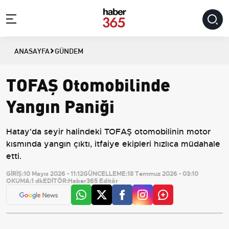
ANASAYFA
GÜNDEM
TOFAŞ Otomobilinde
Yangın Paniği
Hatay'da seyir halindeki TOFAŞ otomobilinin motor
kısmında yangın çıktı, itfaiye ekipleri hızlıca müdahale
etti.
GİRİŞ:
10 Mayıs 2026 - 11:12
GÜNCELLEME:
18 Temmuz 2026 - 03:10
OKUMA:
1 dk
EDİTÖR:
Haber365 Editör