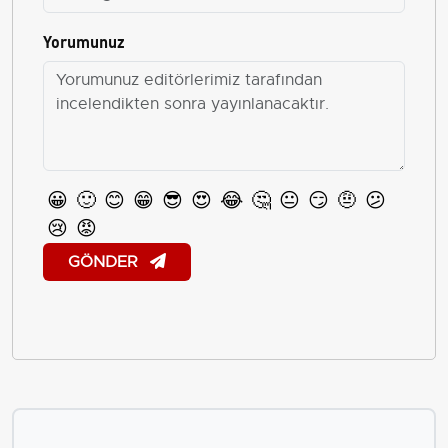
Yorumunuz
😀
🙂
😊
😁
😎
😍
😂
🤔
😐
😏
🤨
😕
😢
😡
GÖNDER