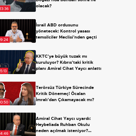
olacak?
23:36
İsrail ABD ordusunu
yönetecek: Kontrol yasası
temsilciler Meclisi’nden geçti
19:24
KKTC'ye büyük tuzak mı
kuruluyor? Kıbrıs'taki kritik
planı Amiral Cihat Yaycı anlattı
15:13
Terörsüz Türkiye Sürecinde
Kritik Dönemeç! Öcalan
İmralı'dan Çıkamayacak mı?
10:50
Amiral Cihat Yaycı uyardı:
Heybeliada Ruhban Okulu
neden açılmak isteniyor?
14:46