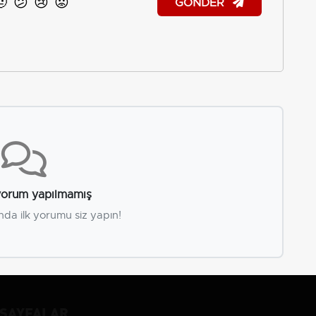
🤨
😕
😢
😡
GÖNDER
orum yapılmamış
nda ilk yorumu siz yapın!
SAYFALAR