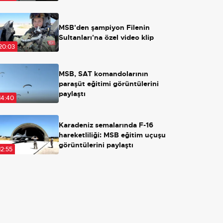
Açılırsa ne olacak?
MSB'den şampiyon Filenin
Sultanları'na özel video klip
20:03
MSB, SAT komandolarının
paraşüt eğitimi görüntülerini
paylaştı
14:40
Karadeniz semalarında F-16
hareketliliği: MSB eğitim uçuşu
görüntülerini paylaştı
12:55