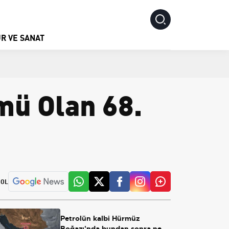
R VE SANAT
mü Olan 68.
 OL
Petrolün kalbi Hürmüz
Boğazı'nda bundan sonra ne