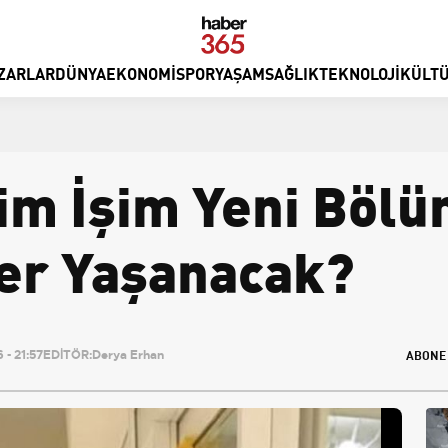
ZARLAR
DÜNYA
EKONOMI
SPOR
YAŞAM
SAĞLIK
TEKNOLOJI
KÜLTÜ
im İşim Yeni Bölü
er Yaşanacak?
ABONE
- 21:57
EDİTÖR:
Derya Erhan