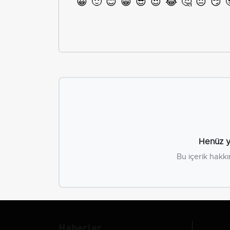
😀
🙂
😊
😁
😎
😍
😂
🤔
😐
😏
Henüz y
Bu içerik hakkı
Haberler