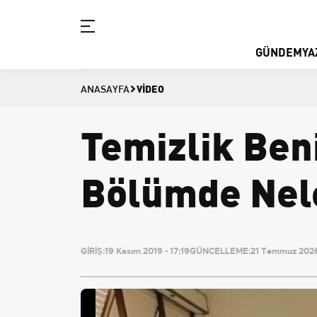
GÜNDEM
YA
VIDEO
ANASAYFA
Temizlik Ben
Bölümde Nel
GİRİŞ:
19 Kasım 2019 - 17:19
GÜNCELLEME:
21 Temmuz 2026 