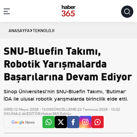
ANASAYFA
TEKNOLOJI
SNU-Bluefin Takımı,
Robotik Yarışmalarda
Başarılarına Devam Ediyor
Sinop Üniversitesi'nin SNU-Bluefin Takımı, 'Butimar'
İDA ile ulusal robotik yarışmalarda birincilik elde etti.
GİRİŞ:
12 Mayıs 2026 - 13:03
GÜNCELLEME:
23 Temmuz 2026 - 13:22
OKUMA:
2 dk
EDİTÖR:
Haber365 Editör