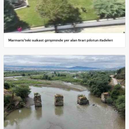
Marmaris’teki suikast girişiminde yer alan firari pilotun ifadeleri