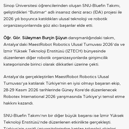
Sinop Üniversitesi öğrencilerinden oluşan SNU-Bluefin Takımı,
geliştirdikleri "Butimar" adlı insansız deniz aracı (İDA) projesi ile
2026 yılı boyunca katıldıkları ulusal teknoloji ve robotik
organizasyonlarında göz alıcı başarılar elde etti.
Öğr. Gör. Süleyman Burçin Şüyun
danışmanlığındaki takım,
Antalya’daki MaestRobot Robotics Ulusal Turnuvası 2026’da ve
İzmir Yüksek Teknoloji Enstitüsü (IZTECH) bünyesinde
düzenlenen diğer robotik organizasyonlarda girişimcilik
kategorisinde birinci olarak dikkatleri üzerine çekti.
Antalya’da gerçekleştirilen MaestRobot Robotics Ulusal
Turnuvası’ya katılarak Türkiye'nin en iyisi olmayı başaran ekip,
28-29 Kasım 2026 tarihlerinde Güney Kore'de düzenlenecek
Robotex International 2026 yarışmasında Türkiye’yi temsil etme
hakkını kazandı.
SNU-Bluefin Takımı’nın bir diğer büyük başarısı ise İzmir Yüksek
Teknoloji Enstitüsü’nde düzenlenen etkinlikte gerçekleşti.
Türkiye’nin çeşitli üniversitelerinden katılan teknoloji ekipleri