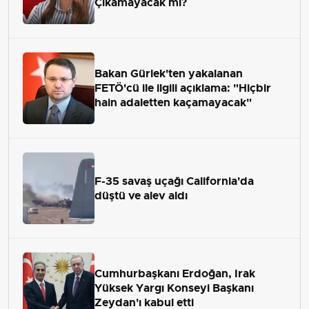
Çıkamayacak mı?
Bakan Gürlek'ten yakalanan
FETÖ'cü ile ilgili açıklama: "Hiçbir
hain adaletten kaçamayacak"
F-35 savaş uçağı California'da
düştü ve alev aldı
Cumhurbaşkanı Erdoğan, Irak
Yüksek Yargı Konseyi Başkanı
Zeydan'ı kabul etti