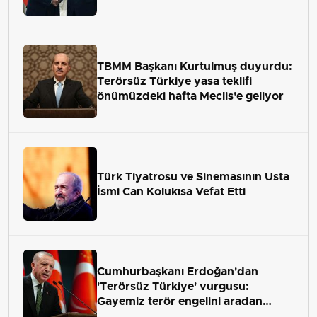
TBMM Başkanı Kurtulmuş duyurdu:
Terörsüz Türkiye yasa teklifi
önümüzdeki hafta Meclis'e geliyor
Türk Tiyatrosu ve Sinemasının Usta
İsmi Can Kolukısa Vefat Etti
Cumhurbaşkanı Erdoğan'dan
'Terörsüz Türkiye' vurgusu:
Gayemiz terör engelini aradan
çekip almaktır