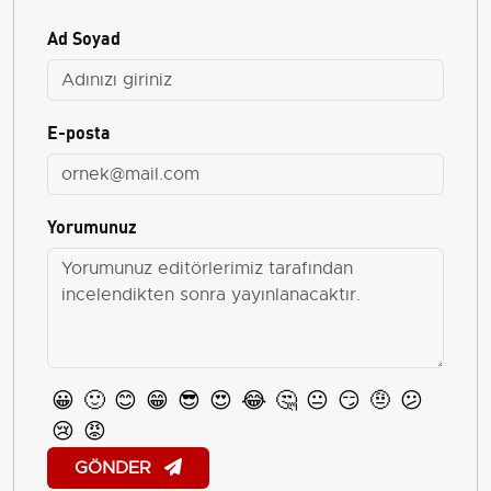
Ad Soyad
E-posta
Yorumunuz
😀
🙂
😊
😁
😎
😍
😂
🤔
😐
😏
🤨
😕
😢
😡
GÖNDER