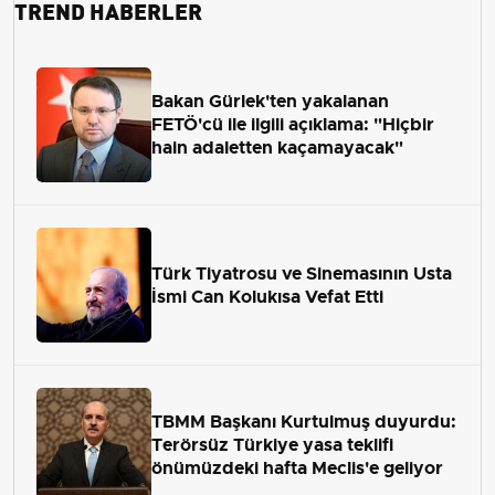
TREND HABERLER
Bakan Gürlek'ten yakalanan
FETÖ'cü ile ilgili açıklama: "Hiçbir
hain adaletten kaçamayacak"
Türk Tiyatrosu ve Sinemasının Usta
İsmi Can Kolukısa Vefat Etti
TBMM Başkanı Kurtulmuş duyurdu:
Terörsüz Türkiye yasa teklifi
önümüzdeki hafta Meclis'e geliyor