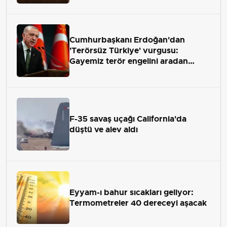
Cumhurbaşkanı Erdoğan'dan
'Terörsüz Türkiye' vurgusu:
Gayemiz terör engelini aradan
çekip almaktır
F-35 savaş uçağı California'da
düştü ve alev aldı
Eyyam-ı bahur sıcakları geliyor:
Termometreler 40 dereceyi aşacak