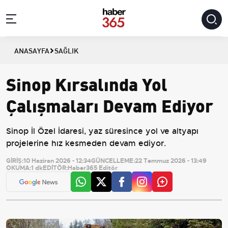
ANASAYFA
SAĞLIK
Sinop Kırsalında Yol
Çalışmaları Devam Ediyor
Sinop İl Özel İdaresi, yaz süresince yol ve altyapı
projelerine hız kesmeden devam ediyor.
GİRİŞ:
10 Haziran 2026 - 12:34
GÜNCELLEME:
22 Temmuz 2026 - 13:49
OKUMA:
1 dk
EDİTÖR:
Haber365 Editör