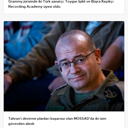
Grammy jürisinde iki Türk sanatçı: Toygar Işıklı ve Büşra Kayıkçı
Recording Academy üyesi oldu
Tahran’ı devirme planları başarısız olan MOSSAD’da iki isim
görevden alındı