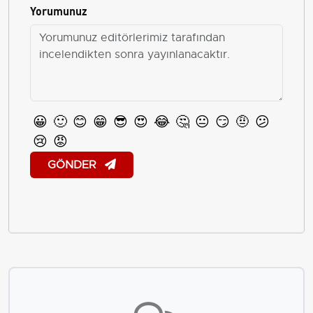
Yorumunuz
😀
🙂
😊
😁
😎
😍
😂
🤔
😐
😏
🤨
😕
😢
😡
GÖNDER