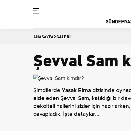
GÜNDEM
YA
GALERI
ANASAYFA
Şevval Sam 
Yasak Elma
Şimdilerde
dizisinde oynadı
elde eden Şevval Sam, katıldığı bir dave
dekolteli hallerini sizler için hazırlark
cevapladık. İşte detaylar...