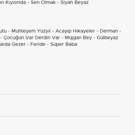
amın Kıyısında - Sen Olmak - Siyah Beyaz
Kutu - Muhteşem Yüzyıl - Acayip Hikayeler - Derman -
m - Çocuğun Var Derdin Var - Müjgan Bey - Gülbeyaz
ğlarda Gezer - Feride - Süper Baba