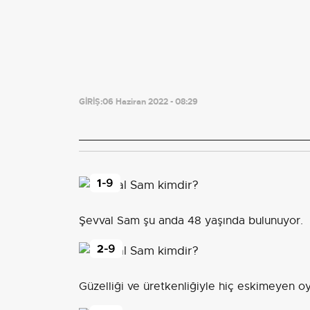
GİRİŞ:
06 Haziran 2022 - 08:29
1
-9
Şevval Sam şu anda 48 yaşında bulunuyor.
2
-9
Güzelliği ve üretkenliğiyle hiç eskimeyen o