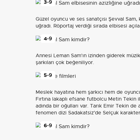
3
-9
Güzel oyuncu ve ses sanatçısı Şevval Sam, ka
uğradı. Röportaj verdiği sırada elbisesi açıl
4
-9
Annesi Leman Sam'ın izinden giderek müzikl
şarkıları çok beğeniliyor.
5
-9
Meslek hayatına hem şarkıcı hem de oyuncu
Fırtına lakaplı efsane futbolcu Metin Tekin i
adında bir oğulları var. Tarık Emir Tekin d
fenomen dizi Sadakatsiz’de Selçuk karakteri
6
-9