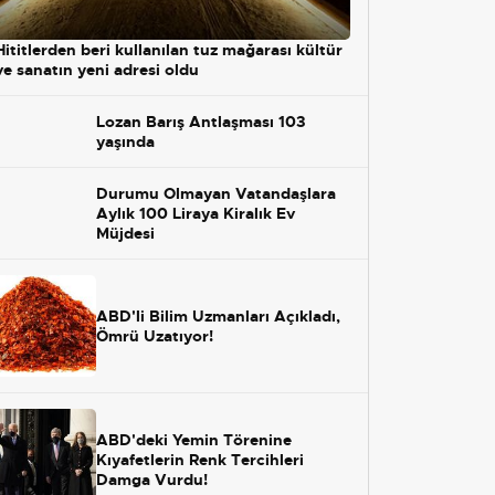
Hititlerden beri kullanılan tuz mağarası kültür
ve sanatın yeni adresi oldu
Lozan Barış Antlaşması 103
yaşında
Durumu Olmayan Vatandaşlara
Aylık 100 Liraya Kiralık Ev
Müjdesi
ABD'li Bilim Uzmanları Açıkladı,
Ömrü Uzatıyor!
ABD'deki Yemin Törenine
Kıyafetlerin Renk Tercihleri
Damga Vurdu!