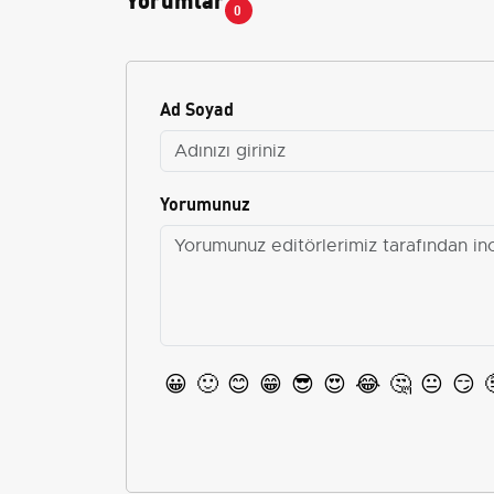
0
Ad Soyad
Yorumunuz
😀
🙂
😊
😁
😎
😍
😂
🤔
😐
😏