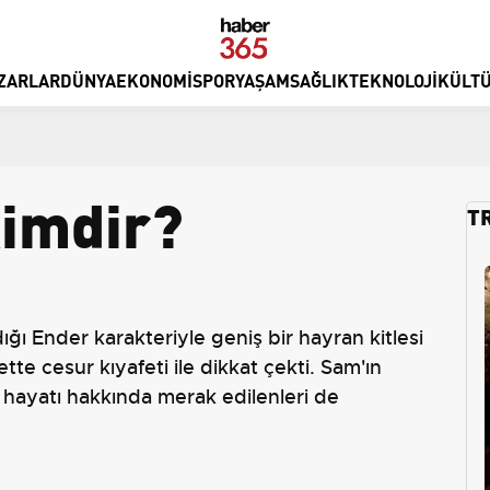
ZARLAR
DÜNYA
EKONOMI
SPOR
YAŞAM
SAĞLIK
TEKNOLOJI
KÜLTÜ
kimdir?
T
ğı Ender karakteriyle geniş bir hayran kitlesi
tte cesur kıyafeti ile dikkat çekti. Sam'ın
en, hayatı hakkında merak edilenleri de