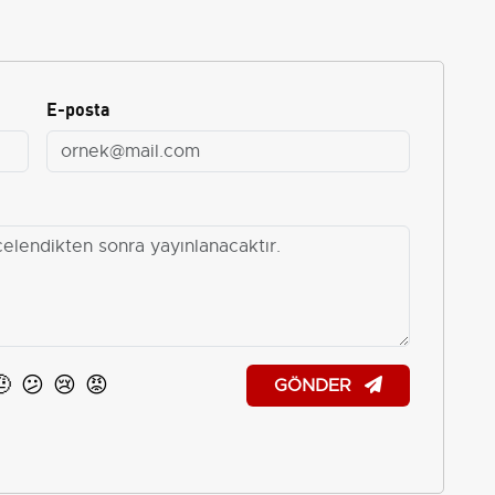
E-posta
🤨
😕
😢
😡
GÖNDER