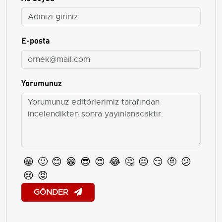
E-posta
Yorumunuz
😀
🙂
😊
😁
😎
😍
😂
🤔
😐
😏
🤨
😕
😢
😡
GÖNDER