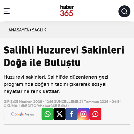
ANASAYFA
SAĞLIK
Salihli Huzurevi Sakinleri
Doğa ile Buluştu
Huzurevi sakinleri, Salihli'de düzenlenen gezi
programında doğanın tadını çıkararak sosyal
hayatlarına renk kattılar.
GİRİŞ:
05 Haziran 2026 - 12:16
GÜNCELLEME:
21 Temmuz 2026 - 04:54
OKUMA:
1 dk
EDİTÖR:
Haber365 Editör