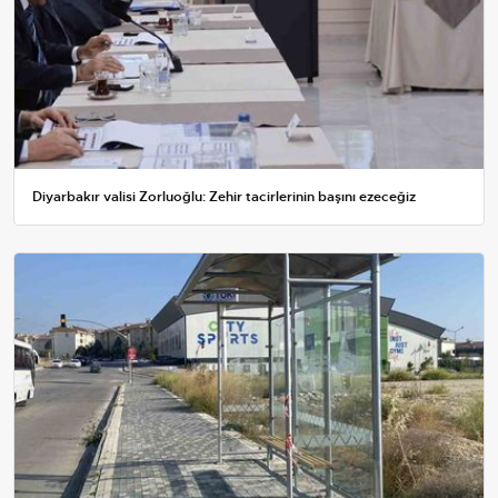
Diyarbakır valisi Zorluoğlu: Zehir tacirlerinin başını ezeceğiz