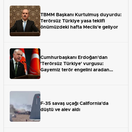
TBMM Başkanı Kurtulmuş duyurdu:
Terörsüz Türkiye yasa teklifi
önümüzdeki hafta Meclis'e geliyor
Cumhurbaşkanı Erdoğan'dan
'Terörsüz Türkiye' vurgusu:
Gayemiz terör engelini aradan
çekip almaktır
F-35 savaş uçağı California'da
düştü ve alev aldı