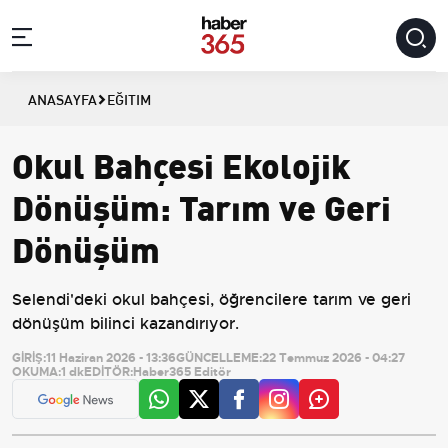
ANASAYFA
EĞITIM
Okul Bahçesi Ekolojik
Dönüşüm: Tarım ve Geri
Dönüşüm
Selendi'deki okul bahçesi, öğrencilere tarım ve geri
dönüşüm bilinci kazandırıyor.
GİRİŞ:
11 Haziran 2026 - 13:36
GÜNCELLEME:
22 Temmuz 2026 - 04:27
OKUMA:
1 dk
EDİTÖR:
Haber365 Editör