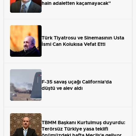
hain adaletten kaçamayacak"
Türk Tiyatrosu ve Sinemasının Usta
İsmi Can Kolukısa Vefat Etti
F-35 savaş uçağı California'da
düştü ve alev aldı
TBMM Başkanı Kurtulmuş duyurdu:
Terörsüz Türkiye yasa teklifi
önümüzdeki hafta Meclis'e geliyor