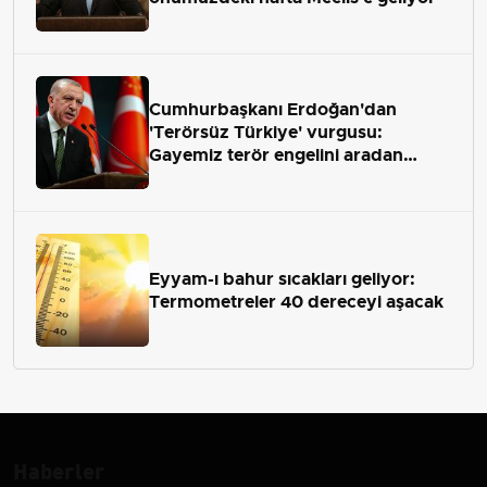
Cumhurbaşkanı Erdoğan'dan
'Terörsüz Türkiye' vurgusu:
Gayemiz terör engelini aradan
çekip almaktır
Eyyam-ı bahur sıcakları geliyor:
Termometreler 40 dereceyi aşacak
Haberler