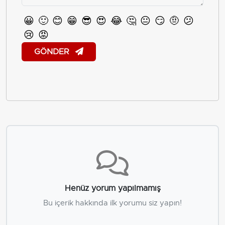
😀
🙂
😊
😁
😎
😍
😂
🤔
😐
😏
🤨
😕
😢
😡
GÖNDER
Henüz yorum yapılmamış
Bu içerik hakkında ilk yorumu siz yapın!