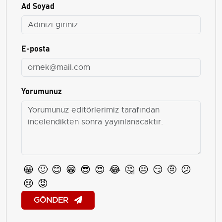
Ad Soyad
E-posta
Yorumunuz
😀
🙂
😊
😁
😎
😍
😂
🤔
😐
😏
🤨
😕
😢
😡
GÖNDER