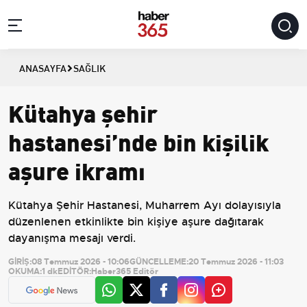
ANASAYFA
SAĞLIK
Kütahya şehir
hastanesi’nde bin kişilik
aşure ikramı
Kütahya Şehir Hastanesi, Muharrem Ayı dolayısıyla
düzenlenen etkinlikte bin kişiye aşure dağıtarak
dayanışma mesajı verdi.
GİRİŞ:
08 Temmuz 2026 - 10:06
GÜNCELLEME:
20 Temmuz 2026 - 11:03
OKUMA:
1 dk
EDİTÖR:
Haber365 Editör