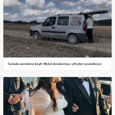
Tarlada serinleme keyfi: Mobil dondurmacı çiftçileri sevindiriyor