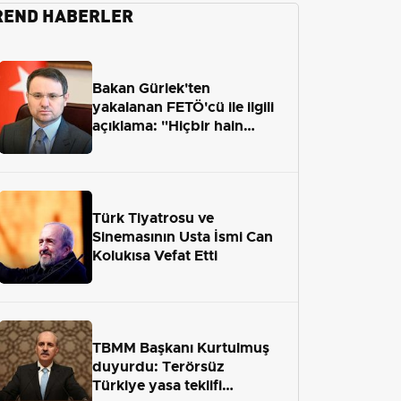
REND HABERLER
Bakan Gürlek'ten
yakalanan FETÖ'cü ile ilgili
açıklama: "Hiçbir hain
adaletten kaçamayacak"
Türk Tiyatrosu ve
Sinemasının Usta İsmi Can
Kolukısa Vefat Etti
TBMM Başkanı Kurtulmuş
duyurdu: Terörsüz
Türkiye yasa teklifi