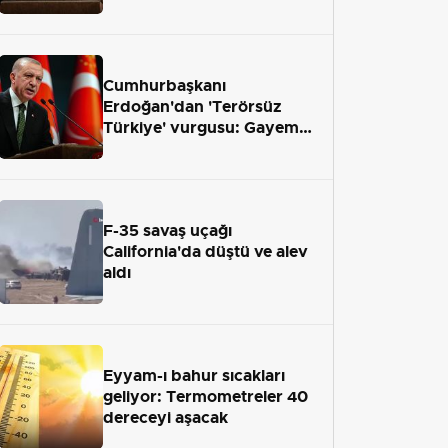
önümüzdeki hafta Meclis'e
geliyor
Cumhurbaşkanı
Erdoğan'dan 'Terörsüz
Türkiye' vurgusu: Gayemiz
terör engelini aradan çekip
almaktır
F-35 savaş uçağı
California'da düştü ve alev
aldı
Eyyam-ı bahur sıcakları
geliyor: Termometreler 40
dereceyi aşacak