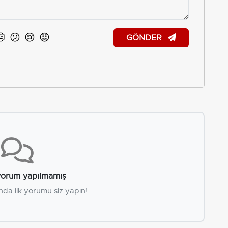
🤨
😕
😢
😡
GÖNDER
orum yapılmamış
nda ilk yorumu siz yapın!