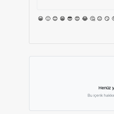
😀
🙂
😊
😁
😎
😍
😂
🤔
😐
😏
Henüz y
Bu içerik hakkı