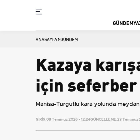
GÜNDEM
YA
ANASAYFA
GÜNDEM
Kazaya karışa
için seferber
Manisa-Turgutlu kara yolunda meydana 
GİRİŞ:
08 Temmuz 2026 - 12:24
GÜNCELLEME:
23 Temmuz 2