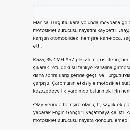
Manisa-Turgutlu kara yolunda meydana gelen
motosiklet sürücüsü hayatını kaybetti. Olay
karışan otomobildeki hemşire karı-koca, sağ
etti.
Kaza, 35 CMH 957 plakalı motosikletin, hen
çıkarak refüjdeki su tahliye kanalına girmesi
daha sonra karşı şeride geçti ve Turgutlu'd
çarpıştı. Çarpmanın etkisiyle motosiklet sü
kazazedeye ilk yardımda bulunmak için hem
Olay yerinde hemşire olan çift, sağlık ekip
yaparak Engin Gençer’i yaşatmaya çalıştı. A
motosiklet sürücüsü hayata döndürülemedi v