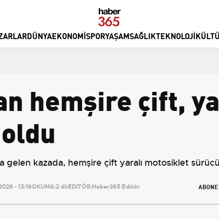
ZARLAR
DÜNYA
EKONOMI
SPOR
YAŞAM
SAĞLIK
TEKNOLOJI
KÜLTÜ
n hemşire çift, y
 oldu
gelen kazada, hemşire çift yaralı motosiklet sürücü
ABONE
026 - 13:16
OKUMA:
2 dk
EDİTÖR:
Haber365 Editör