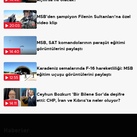
MSB'den şampiyon Filenin Sultanları'na özel
video klip
20:03
MSB, SAT komandolarının paraşüt eğitimi
görüntülerini paylaştı
14:40
Karadeniz semalarında F-16 hareketliliği: MSB
eğitim uçuşu görüntülerini paylaştı
12:55
Ceyhun Bozkurt 'Bir Bilene Sor'da deşifre
etti: CHP, İran ve Kıbrıs'ta neler oluyor?
14:11
Haberler