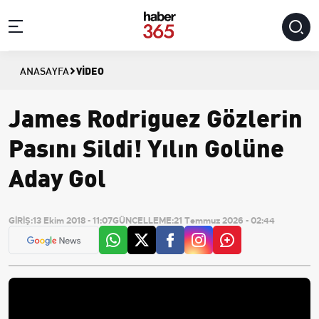
VIDEO
ANASAYFA
James Rodriguez Gözlerin
Pasını Sildi! Yılın Golüne
Aday Gol
GİRİŞ:
13 Ekim 2018 - 11:07
GÜNCELLEME:
21 Temmuz 2026 - 02:44