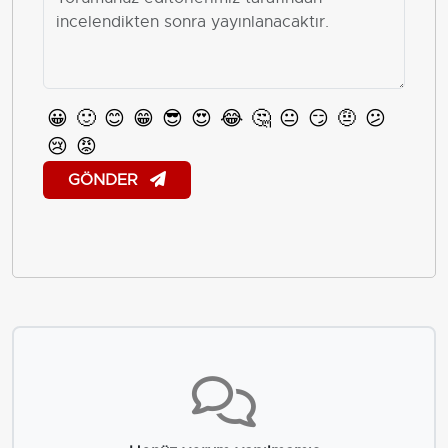
😀
🙂
😊
😁
😎
😍
😂
🤔
😐
😏
🤨
😕
😢
😡
GÖNDER