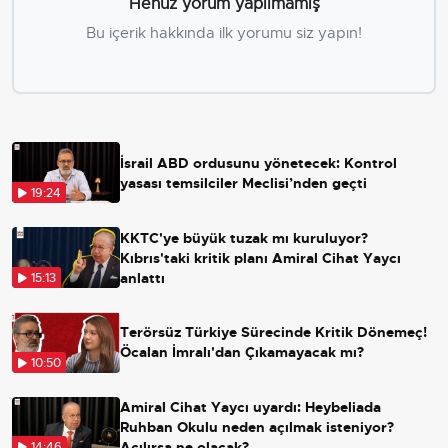
Henüz yorum yapılmamış
Bu içerik hakkında ilk yorumu siz yapın!
İsrail ABD ordusunu yönetecek: Kontrol
yasası temsilciler Meclisi’nden geçti
19:24
KKTC'ye büyük tuzak mı kuruluyor?
Kıbrıs'taki kritik planı Amiral Cihat Yaycı
anlattı
15:13
Terörsüz Türkiye Sürecinde Kritik Dönemeç!
Öcalan İmralı'dan Çıkamayacak mı?
10:50
Amiral Cihat Yaycı uyardı: Heybeliada
Ruhban Okulu neden açılmak isteniyor?
Açılırsa ne olacak?
14:46