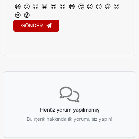
😀
🙂
😊
😁
😎
😍
😂
🤔
😐
😏
🤨
😕
😢
😡
GÖNDER
Henüz yorum yapılmamış
Bu içerik hakkında ilk yorumu siz yapın!