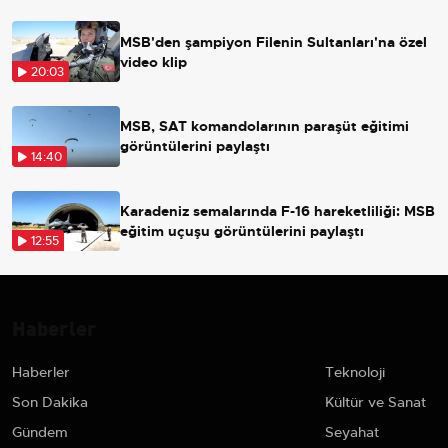
MSB'den şampiyon Filenin Sultanları'na özel
video klip
20:03
MSB, SAT komandolarının paraşüt eğitimi
görüntülerini paylaştı
14:40
Karadeniz semalarında F-16 hareketliliği: MSB
eğitim uçuşu görüntülerini paylaştı
12:55
Haberler
Haberler
Teknoloji
Son Dakika
Kültür ve Sanat
Gündem
Seyahat