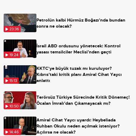
Petrolün kalbi Hürmüz Boğazı'nda bundan
sonra ne olacak?
23:36
İsrail ABD ordusunu yönetecek: Kontrol
yasası temsilciler Meclisi’nden geçti
19:24
KKTC'ye büyük tuzak mı kuruluyor?
Kıbrıs'taki kritik planı Amiral Cihat Yaycı
anlattı
15:13
Terörsüz Türkiye Sürecinde Kritik Dönemeç!
Öcalan İmralı'dan Çıkamayacak mı?
10:50
Amiral Cihat Yaycı uyardı: Heybeliada
Ruhban Okulu neden açılmak isteniyor?
Açılırsa ne olacak?
14:46