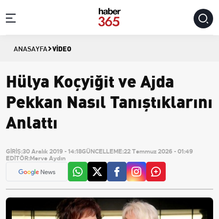
VIDEO
ANASAYFA
Hülya Koçyiğit ve Ajda
Pekkan Nasıl Tanıştıklarını
Anlattı
GİRİŞ:
30 Aralık 2019 - 14:18
GÜNCELLEME:
22 Temmuz 2026 - 01:49
EDİTÖR:
Merve Aydın