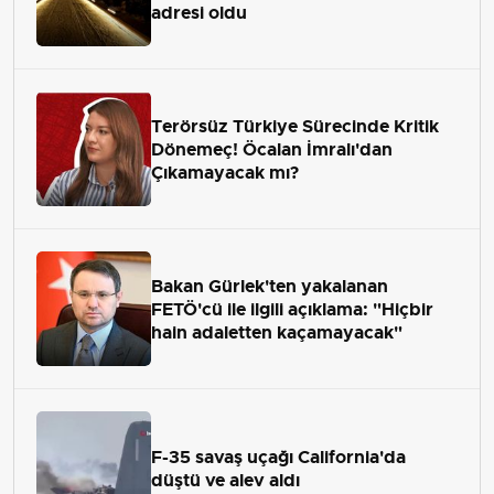
adresi oldu
Terörsüz Türkiye Sürecinde Kritik
Dönemeç! Öcalan İmralı'dan
Çıkamayacak mı?
Bakan Gürlek'ten yakalanan
FETÖ'cü ile ilgili açıklama: "Hiçbir
hain adaletten kaçamayacak"
F-35 savaş uçağı California'da
düştü ve alev aldı