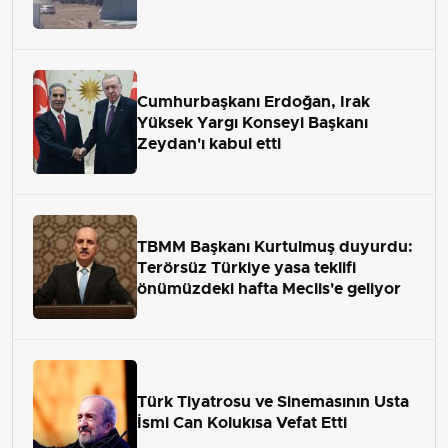
Cumhurbaşkanı Erdoğan, Irak
Yüksek Yargı Konseyi Başkanı
Zeydan'ı kabul etti
TBMM Başkanı Kurtulmuş duyurdu:
Terörsüz Türkiye yasa teklifi
önümüzdeki hafta Meclis'e geliyor
Türk Tiyatrosu ve Sinemasının Usta
İsmi Can Kolukısa Vefat Etti