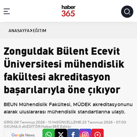
ANASAYFA
EĞITIM
Zonguldak Bülent Ecevit
Üniversitesi mühendislik
fakültesi akreditasyon
başarılarıyla öne çıkıyor
BEUN Mühendislik Fakültesi, MÜDEK akreditasyonunu
alarak uluslararası mühendislik standartlarına ulaştı.
GİRİŞ:
08 Temmuz 2026 - 11:14
GÜNCELLEME:
23 Temmuz 2026 - 07:03
OKUMA:
3 dk
EDİTÖR:
Haber365 Editör