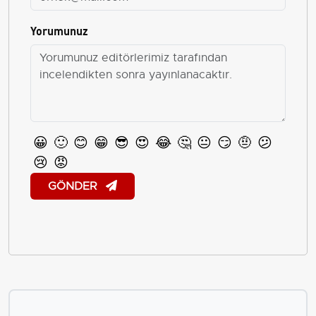
Yorumunuz
😀
🙂
😊
😁
😎
😍
😂
🤔
😐
😏
🤨
😕
😢
😡
GÖNDER