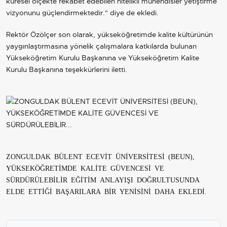
küresel ölçekte rekabet edebilen nitelikli mühendisler yetiştirme
vizyonunu güçlendirmektedir." diye de ekledi.
Rektör Özölçer son olarak, yükseköğretimde kalite kültürünün
yaygınlaştırmasına yönelik çalışmalara katkılarda bulunan
Yükseköğretim Kurulu Başkanına ve Yükseköğretim Kalite
Kurulu Başkanına teşekkürlerini iletti.
ZONGULDAK BÜLENT ECEVİT ÜNİVERSİTESİ (BEUN),
YÜKSEKÖĞRETİMDE KALİTE GÜVENCESİ VE
SÜRDÜRÜLEBİLİR EĞİTİM ANLAYIŞI DOĞRULTUSUNDA
ELDE ETTİĞİ BAŞARILARA BİR YENİSİNİ DAHA EKLEDİ.