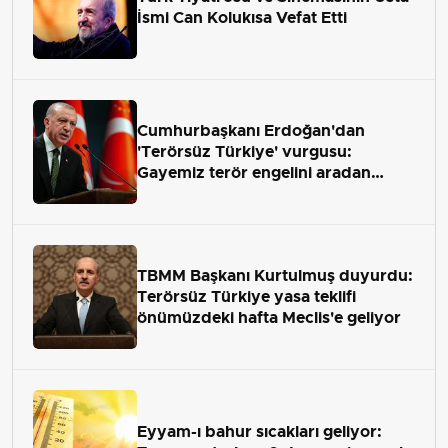
İsmi Can Kolukısa Vefat Etti
Cumhurbaşkanı Erdoğan'dan
'Terörsüz Türkiye' vurgusu:
Gayemiz terör engelini aradan
çekip almaktır
TBMM Başkanı Kurtulmuş duyurdu:
Terörsüz Türkiye yasa teklifi
önümüzdeki hafta Meclis'e geliyor
Eyyam-ı bahur sıcakları geliyor: