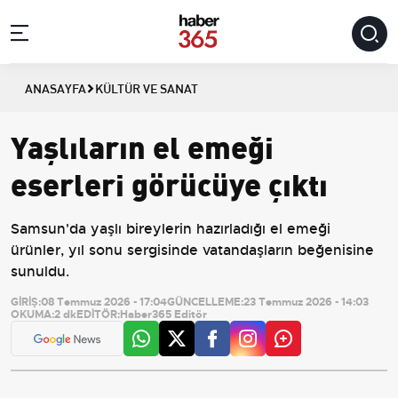
ANASAYFA
KÜLTÜR VE SANAT
Yaşlıların el emeği
eserleri görücüye çıktı
Samsun'da yaşlı bireylerin hazırladığı el emeği
ürünler, yıl sonu sergisinde vatandaşların beğenisine
sunuldu.
GİRİŞ:
08 Temmuz 2026 - 17:04
GÜNCELLEME:
23 Temmuz 2026 - 14:03
OKUMA:
2 dk
EDİTÖR:
Haber365 Editör