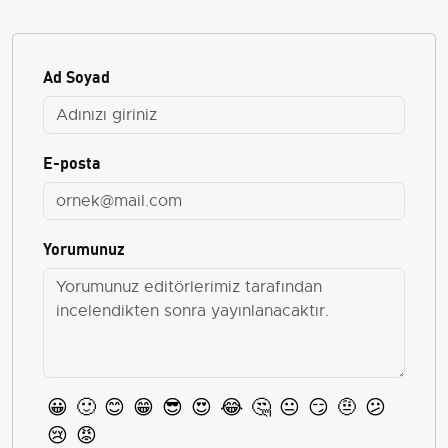
Ad Soyad
E-posta
Yorumunuz
😀
🙂
😊
😁
😎
😍
😂
🤔
😐
😏
🤨
😕
😢
😡