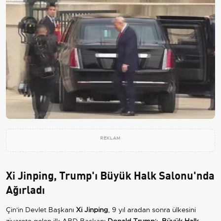
REKLAM
Xi Jinping, Trump'ı Büyük Halk Salonu'nda
Ağırladı
Çin'in Devlet Başkanı
Xi Jinping
, 9 yıl aradan sonra ülkesini
ziyarete gelen ilk ABD Başkanı
Donald Trump
'ı,
Büyük Halk