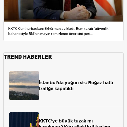
KKTC Cumhurbaşkanı Erhürman açıkladı: Rum tarafı 'güvenlik'
bahanesiyle BM'nin mayın temizleme önerisini geri...
TREND HABERLER
İstanbul'da yoğun sis: Boğaz hattı
trafiğe kapatıldı
KKTC'ye büyük tuzak mı
kuruluyor? Kıbrıs'taki kritik planı