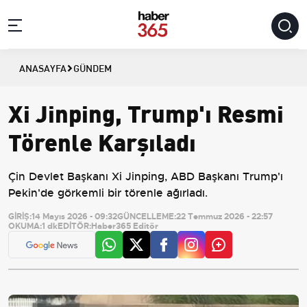
ANASAYFA
GÜNDEM
Xi Jinping, Trump'ı Resmi
Törenle Karşıladı
Çin Devlet Başkanı Xi Jinping, ABD Başkanı Trump'ı
Pekin'de görkemli bir törenle ağırladı.
GİRİŞ:
14 Mayıs 2026 - 09:32
GÜNCELLEME:
22 Temmuz 2026 - 22:57
OKUMA:
1 dk
EDİTÖR:
Haber365 Editör