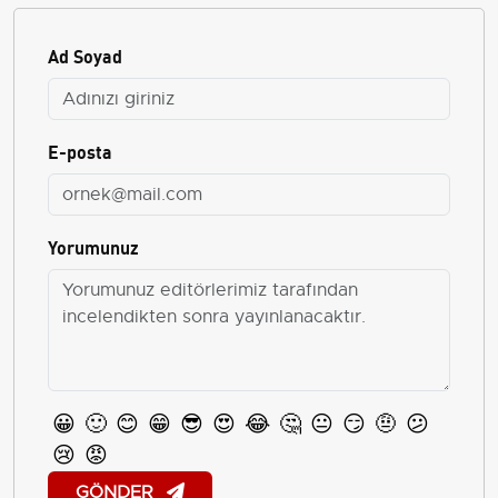
Ad Soyad
E-posta
Yorumunuz
😀
🙂
😊
😁
😎
😍
😂
🤔
😐
😏
🤨
😕
😢
😡
GÖNDER