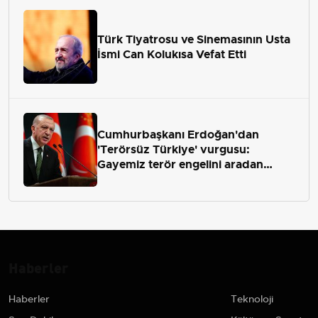
Türk Tiyatrosu ve Sinemasının Usta
İsmi Can Kolukısa Vefat Etti
Cumhurbaşkanı Erdoğan'dan
'Terörsüz Türkiye' vurgusu:
Gayemiz terör engelini aradan
çekip almaktır
Haberler
Haberler
Teknoloji