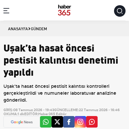
ANASAYFA
GÜNDEM
Uşak’ta hasat öncesi
pestisit kalıntısı denetimi
yapıldı
Uşak'ta hasat öncesi pestisit kalıntısı kontrolleri
gerçekleştirildi ve numuneler laboratuvar analizine
gönderildi.
GİRİŞ:
08 Temmuz 2026 - 19:43
GÜNCELLEME:
22 Temmuz 2026 - 16:46
OKUMA:
1 dk
EDİTÖR:
Haber365 Editör