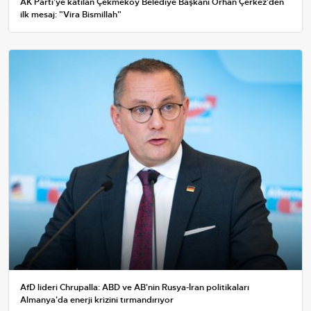
AK Parti'ye katılan Çekmeköy Belediye Başkanı Orhan Çerkez'den
ilk mesaj: "Vira Bismillah"
AfD lideri Chrupalla: ABD ve AB'nin Rusya-İran politikaları
Almanya'da enerji krizini tırmandırıyor