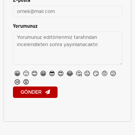
Yorumunuz
😀
🙂
😊
😁
😎
😍
😂
🤔
😐
😏
🤨
😕
😢
😡
GÖNDER