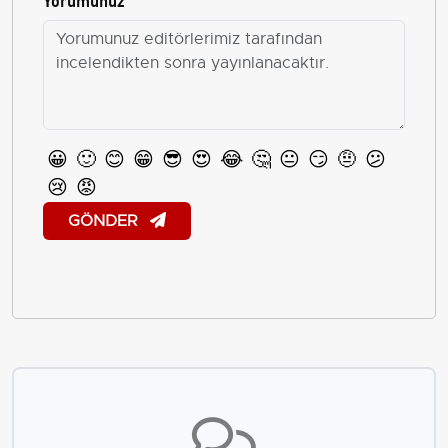
😀
🙂
😊
😁
😎
😍
😂
🤔
😐
😏
🤨
😕
😢
😡
GÖNDER