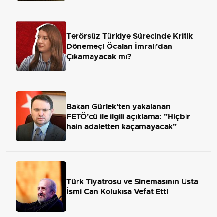
Terörsüz Türkiye Sürecinde Kritik
Dönemeç! Öcalan İmralı'dan
Çıkamayacak mı?
Bakan Gürlek'ten yakalanan
FETÖ'cü ile ilgili açıklama: "Hiçbir
hain adaletten kaçamayacak"
Türk Tiyatrosu ve Sinemasının Usta
İsmi Can Kolukısa Vefat Etti