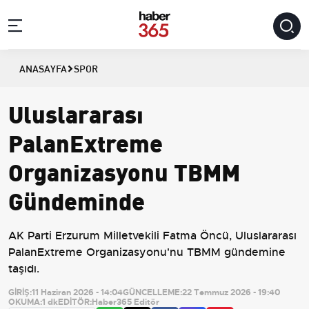
ANASAYFA
SPOR
Uluslararası
PalanExtreme
Organizasyonu TBMM
Gündeminde
AK Parti Erzurum Milletvekili Fatma Öncü, Uluslararası
PalanExtreme Organizasyonu'nu TBMM gündemine
taşıdı.
GİRİŞ:
11 Haziran 2026 - 14:04
GÜNCELLEME:
22 Temmuz 2026 - 19:40
OKUMA:
1 dk
EDİTÖR:
Haber365 Editör