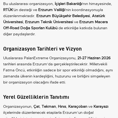
Bu uluslararası organizasyon,
İçişleri Bakanlığı
'nın himayesinde,
RTÜK
'ün desteği ve
Erzurum Valiliği
'nin koordinasyonuyla
düzenlenmektedir.
Erzurum Büyükşehir Belediyesi
,
Atatürk
Üniversitesi
,
Erzurum Teknik Üniversitesi
ve
Erzurum Macera
Off-Road Doğa Sporları Kulübü
de etkinliğe katkıda bulunan
diğer paydaşlardır.
Organizasyon Tarihleri ve Vizyon
Uluslararası PalanExtreme Organizasyonu,
21-27 Haziran 2026
tarihleri arasında Erzurum’da gerçekleştirilecektir. Milletvekili
Fatma Öncü, etkinliğin sadece bir spor etkinliği olmadığını, aynı
zamanda ülkenin kardeşliğini, huzurunu ve birliğini simgeleyen
bir organizasyon olacağını ifade etti.
Yerel Güzelliklerin Tanıtımı
Organizasyonun,
Çat
,
Tekman
,
Hınıs
,
Karaçoban
ve
Karayazı
ilçelerinde düzenlenecek etaplarla Erzurum’un doğal