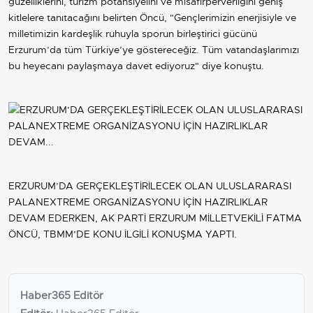
güzelliklerini, turizm potansiyelini ve misafirperverliğini geniş
kitlelere tanıtacağını belirten Öncü, "Gençlerimizin enerjisiyle ve
milletimizin kardeşlik ruhuyla sporun birleştirici gücünü
Erzurum’da tüm Türkiye’ye göstereceğiz. Tüm vatandaşlarımızı
bu heyecanı paylaşmaya davet ediyoruz" diye konuştu.
ERZURUM’DA GERÇEKLEŞTİRİLECEK OLAN ULUSLARARASI
PALANEXTREME ORGANİZASYONU İÇİN HAZIRLIKLAR
DEVAM EDERKEN, AK PARTİ ERZURUM MİLLETVEKİLİ FATMA
ÖNCÜ, TBMM’DE KONU İLGİLİ KONUŞMA YAPTI.
Haber365 Editör