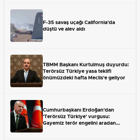
F-35 savaş uçağı California'da
düştü ve alev aldı
TBMM Başkanı Kurtulmuş duyurdu:
Terörsüz Türkiye yasa teklifi
önümüzdeki hafta Meclis'e geliyor
Cumhurbaşkanı Erdoğan'dan
'Terörsüz Türkiye' vurgusu:
Gayemiz terör engelini aradan
çekip almaktır