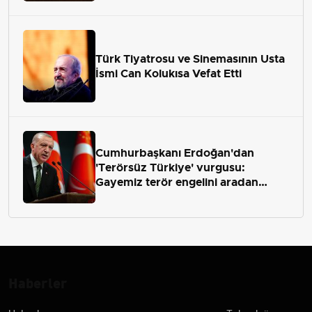
Türk Tiyatrosu ve Sinemasının Usta
İsmi Can Kolukısa Vefat Etti
Cumhurbaşkanı Erdoğan'dan
'Terörsüz Türkiye' vurgusu:
Gayemiz terör engelini aradan
çekip almaktır
Haberler