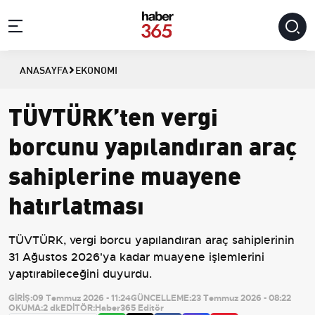
ANASAYFA
EKONOMI
TÜVTÜRK’ten vergi
borcunu yapılandıran araç
sahiplerine muayene
hatırlatması
TÜVTÜRK, vergi borcu yapılandıran araç sahiplerinin
31 Ağustos 2026'ya kadar muayene işlemlerini
yaptırabileceğini duyurdu.
GİRİŞ:
09 Temmuz 2026 - 11:24
GÜNCELLEME:
23 Temmuz 2026 - 08:22
OKUMA:
2 dk
EDİTÖR:
Haber365 Editör