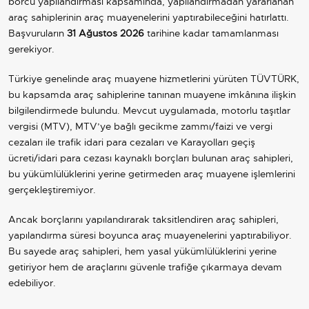
borcu yapılandırması kapsamında, yapılandırmadan yararlanan
araç sahiplerinin araç muayenelerini yaptırabileceğini hatırlattı.
Başvuruların
31 Ağustos 2026
tarihine kadar tamamlanması
gerekiyor.
Türkiye genelinde araç muayene hizmetlerini yürüten TÜVTÜRK,
bu kapsamda araç sahiplerine tanınan muayene imkânına ilişkin
bilgilendirmede bulundu. Mevcut uygulamada, motorlu taşıtlar
vergisi (MTV), MTV’ye bağlı gecikme zammı/faizi ve vergi
cezaları ile trafik idari para cezaları ve Karayolları geçiş
ücreti/idari para cezası kaynaklı borçları bulunan araç sahipleri,
bu yükümlülüklerini yerine getirmeden araç muayene işlemlerini
gerçekleştiremiyor.
Ancak borçlarını yapılandırarak taksitlendiren araç sahipleri,
yapılandırma süresi boyunca araç muayenelerini yaptırabiliyor.
Bu sayede araç sahipleri, hem yasal yükümlülüklerini yerine
getiriyor hem de araçlarını güvenle trafiğe çıkarmaya devam
edebiliyor.