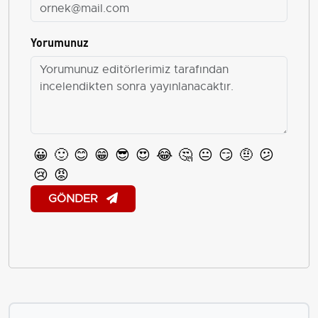
Yorumunuz
😀
🙂
😊
😁
😎
😍
😂
🤔
😐
😏
🤨
😕
😢
😡
GÖNDER