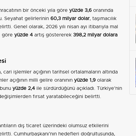
racatının bir önceki yıla göre
yüzde 3,6
oranında
u. Seyahat gelirlerinin
60,3 milyar dolar
, taşımacılık
rtti. Genel olarak, 2026 yılı nisan ayı itibarıyla mal
la göre
yüzde 4
artış göstererek
398,2 milyar dolara
esi
 cari işlemler açığının tarihsel ortalamaların altında
mler açığının milli gelire oranının
yüzde 1,9
olarak
 bunu
yüzde 2,4
ile sürdürdüğünü açıkladı. Türkiye’nin
değişimlerden fırsat yaratabileceğini belirtti.
ntıların dış ticaret üzerindeki olumsuz etkilerini
belirtti. Cumhurbaşkanı’nın hedefleri doğrultusunda,