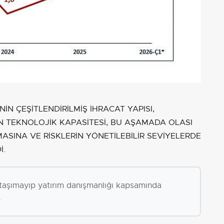
İN ÇEŞİTLENDİRİLMİŞ İHRACAT YAPISI,
N TEKNOLOJİK KAPASİTESİ, BU AŞAMADA OLASI
SINA VE RİSKLERİN YÖNETİLEBİLİR SEVİYELERDE
İ.
i taşımayıp yatırım danışmanlığı kapsamında
.