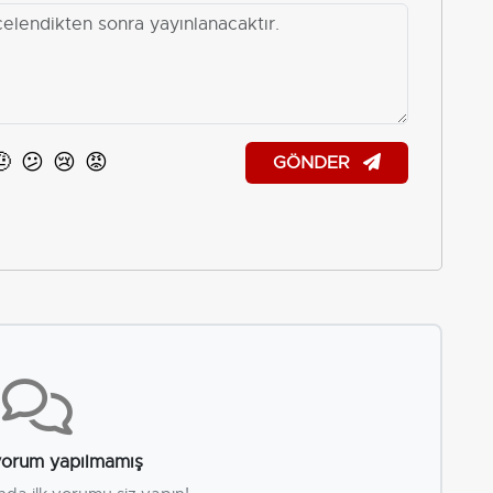
🤨
😕
😢
😡
GÖNDER
orum yapılmamış