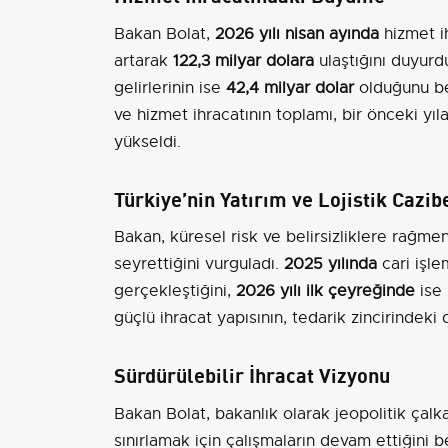
Bakan Bolat,
2026 yılı nisan ayında
hizmet ih
artarak
122,3 milyar dolara
ulaştığını duyurd
gelirlerinin ise
42,4 milyar dolar
olduğunu beli
ve hizmet ihracatının toplamı, bir önceki yı
yükseldi.
Türkiye’nin Yatırım ve Lojistik Cazib
Bakan, küresel risk ve belirsizliklere rağmen,
seyrettiğini vurguladı.
2025 yılında
cari işle
gerçekleştiğini,
2026 yılı ilk çeyreğinde
ise
güçlü ihracat yapısının, tedarik zincirindeki 
Sürdürülebilir İhracat Vizyonu
Bakan Bolat, bakanlık olarak jeopolitik çalka
sınırlamak için çalışmaların devam ettiğini 