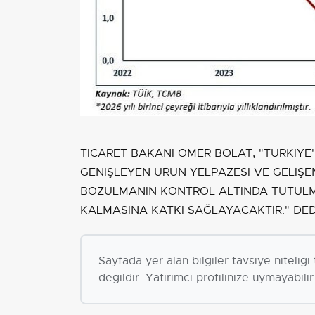
TİCARET BAKANI ÖMER BOLAT, "TÜRKİYE'N
GENİŞLEYEN ÜRÜN YELPAZESİ VE GELİŞE
BOZULMANIN KONTROL ALTINDA TUTULMA
KALMASINA KATKI SAĞLAYACAKTIR." DED
Sayfada yer alan bilgiler tavsiye niteliğ
değildir. Yatırımcı profilinize uymayabilir