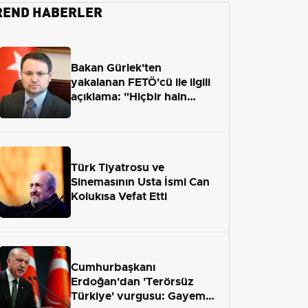
REND HABERLER
Bakan Gürlek'ten
yakalanan FETÖ'cü ile ilgili
açıklama: "Hiçbir hain
adaletten kaçamayacak"
Türk Tiyatrosu ve
Sinemasının Usta İsmi Can
Kolukısa Vefat Etti
Cumhurbaşkanı
Erdoğan'dan 'Terörsüz
Türkiye' vurgusu: Gayemiz