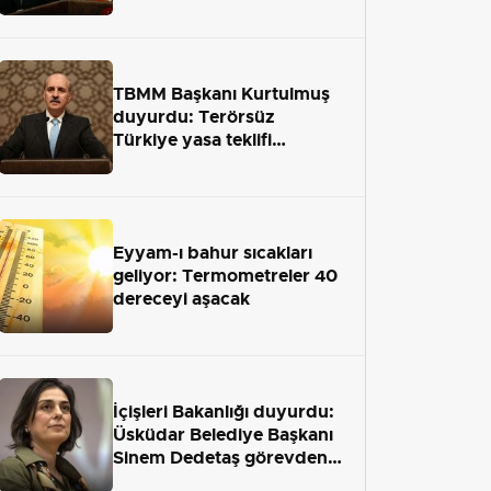
terör engelini aradan çekip
almaktır
TBMM Başkanı Kurtulmuş
duyurdu: Terörsüz
Türkiye yasa teklifi
önümüzdeki hafta Meclis'e
geliyor
Eyyam-ı bahur sıcakları
geliyor: Termometreler 40
dereceyi aşacak
İçişleri Bakanlığı duyurdu:
Üsküdar Belediye Başkanı
Sinem Dedetaş görevden
uzaklaştırıldı