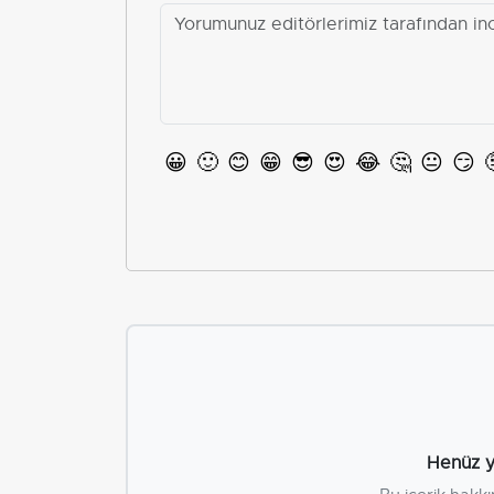
😀
🙂
😊
😁
😎
😍
😂
🤔
😐
😏
Henüz y