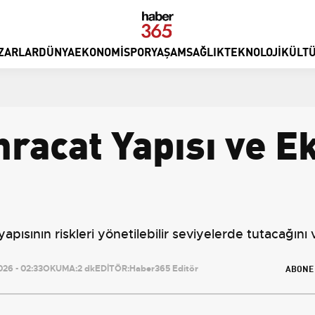
ZARLAR
DÜNYA
EKONOMI
SPOR
YAŞAM
SAĞLIK
TEKNOLOJI
KÜLTÜ
hracat Yapısı ve 
pısının riskleri yönetilebilir seviyelerde tutacağını 
ABONE
26 - 02:33
OKUMA:
2 dk
EDİTÖR:
Haber365 Editör