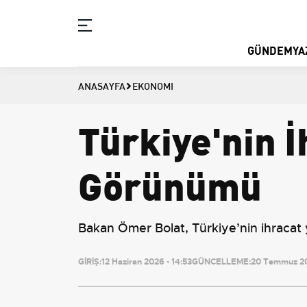
GÜNDEM
YA
ANASAYFA
EKONOMI
Türkiye'nin İ
Görünümü
Bakan Ömer Bolat, Türkiye’nin ihracat ya
GİRİŞ:
12 Haziran 2026 - 14:53
GÜNCELLEME:
20 Temmuz 20