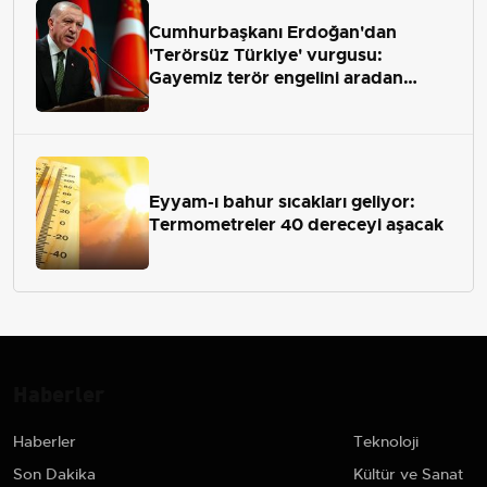
Cumhurbaşkanı Erdoğan'dan
'Terörsüz Türkiye' vurgusu:
Gayemiz terör engelini aradan
çekip almaktır
Eyyam-ı bahur sıcakları geliyor:
Termometreler 40 dereceyi aşacak
Haberler
Haberler
Teknoloji
Son Dakika
Kültür ve Sanat