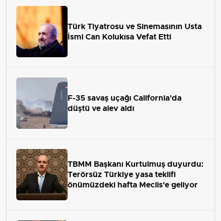
Türk Tiyatrosu ve Sinemasının Usta
İsmi Can Kolukısa Vefat Etti
F-35 savaş uçağı California'da
düştü ve alev aldı
TBMM Başkanı Kurtulmuş duyurdu:
Terörsüz Türkiye yasa teklifi
önümüzdeki hafta Meclis'e geliyor