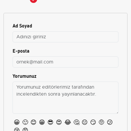
Ad Soyad
E-posta
Yorumunuz
😀
🙂
😊
😁
😎
😍
😂
🤔
😐
😏
🤨
😕
😢
😡