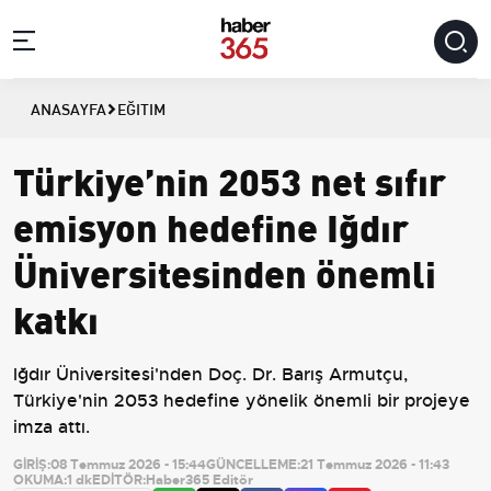
ANASAYFA
EĞITIM
Türkiye’nin 2053 net sıfır
emisyon hedefine Iğdır
Üniversitesinden önemli
katkı
Iğdır Üniversitesi'nden Doç. Dr. Barış Armutçu,
Türkiye'nin 2053 hedefine yönelik önemli bir projeye
imza attı.
GİRİŞ:
08 Temmuz 2026 - 15:44
GÜNCELLEME:
21 Temmuz 2026 - 11:43
OKUMA:
1 dk
EDİTÖR:
Haber365 Editör