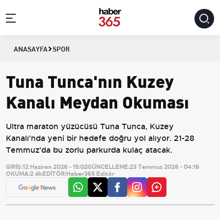
ANASAYFA
SPOR
Tuna Tunca'nın Kuzey
Kanalı Meydan Okuması
Ultra maraton yüzücüsü Tuna Tunca, Kuzey
Kanalı'nda yeni bir hedefe doğru yol alıyor. 21-28
Temmuz'da bu zorlu parkurda kulaç atacak.
GİRİŞ:
12 Haziran 2026 - 15:02
GÜNCELLEME:
23 Temmuz 2026 - 04:16
OKUMA:
2 dk
EDİTÖR:
Haber365 Editör