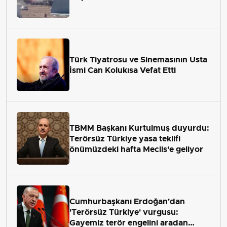
Türk Tiyatrosu ve Sinemasının Usta
İsmi Can Kolukısa Vefat Etti
TBMM Başkanı Kurtulmuş duyurdu:
Terörsüz Türkiye yasa teklifi
önümüzdeki hafta Meclis'e geliyor
Cumhurbaşkanı Erdoğan'dan
'Terörsüz Türkiye' vurgusu:
Gayemiz terör engelini aradan