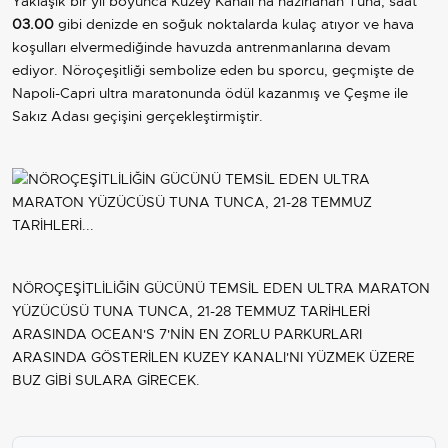
Yaklaşık bir yıl boyunca Kuzey Kanalı’na hazırlanan Tuna, saat
03.00
gibi denizde en soğuk noktalarda kulaç atıyor ve hava
koşulları elvermediğinde havuzda antrenmanlarına devam
ediyor. Nöroçeşitliği sembolize eden bu sporcu, geçmişte de
Napoli-Capri ultra maratonunda ödül kazanmış ve Çeşme ile
Sakız Adası geçişini gerçekleştirmiştir.
NÖROÇEŞİTLİLİĞİN GÜCÜNÜ TEMSİL EDEN ULTRA MARATON
YÜZÜCÜSÜ TUNA TUNCA, 21-28 TEMMUZ TARİHLERİ
ARASINDA OCEAN'S 7'NİN EN ZORLU PARKURLARI
ARASINDA GÖSTERİLEN KUZEY KANALI'NI YÜZMEK ÜZERE
BUZ GİBİ SULARA GİRECEK.