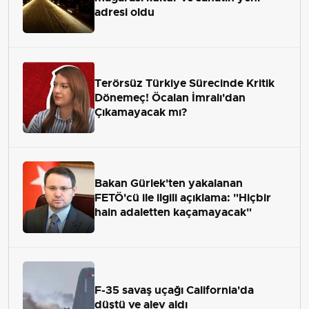
adresi oldu
Terörsüz Türkiye Sürecinde Kritik
Dönemeç! Öcalan İmralı'dan
Çıkamayacak mı?
Bakan Gürlek'ten yakalanan
FETÖ'cü ile ilgili açıklama: "Hiçbir
hain adaletten kaçamayacak"
F-35 savaş uçağı California'da
düştü ve alev aldı