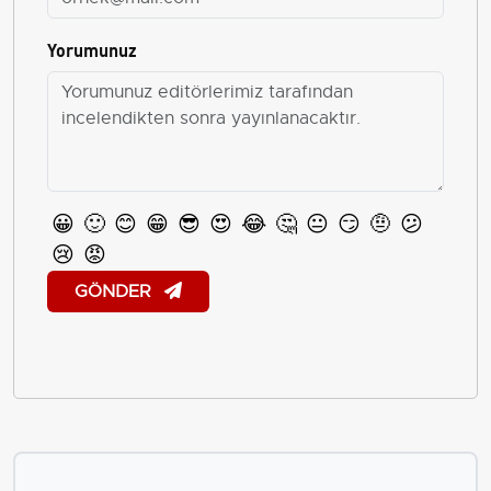
Yorumunuz
😀
🙂
😊
😁
😎
😍
😂
🤔
😐
😏
🤨
😕
😢
😡
GÖNDER