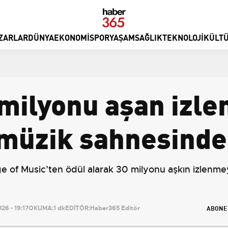
ZARLAR
DÜNYA
EKONOMI
SPOR
YAŞAM
SAĞLIK
TEKNOLOJI
KÜLTÜ
milyonu aşan izle
 müzik sahnesinde
 of Music’ten ödül alarak 30 milyonu aşkın izlenmeye
ABONE
6 - 19:17
OKUMA:
1 dk
EDİTÖR:
Haber365 Editör