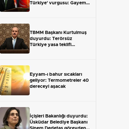
Türkiye' vurgusu: Gayemiz
terör engelini aradan çekip
almaktır
TBMM Başkanı Kurtulmuş
duyurdu: Terörsüz
Türkiye yasa teklifi
önümüzdeki hafta Meclis'e
geliyor
Eyyam-ı bahur sıcakları
geliyor: Termometreler 40
dereceyi aşacak
İçişleri Bakanlığı duyurdu:
Üsküdar Belediye Başkanı
Sinem Dedetaş görevden