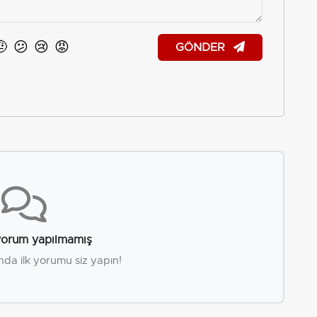
🤨
😕
😢
😡
GÖNDER
orum yapılmamış
nda ilk yorumu siz yapın!