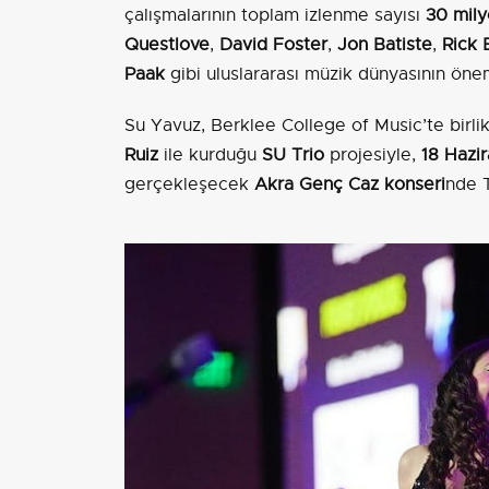
çalışmalarının toplam izlenme sayısı
30 mil
Questlove
,
David Foster
,
Jon Batiste
,
Rick 
Paak
gibi uluslararası müzik dünyasının öneml
Su Yavuz, Berklee College of Music’te birlik
Ruiz
ile kurduğu
SU Trio
projesiyle,
18 Hazi
gerçekleşecek
Akra Genç Caz konseri
nde T