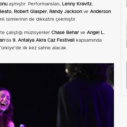
yonu
aşmıştır. Performansları,
Lenny Kravitz
,
Beato
,
Robert Glasper
,
Randy Jackson
ve
Anderson
i isimlerinin de dikkatini çekmiştir.
te çalıştığı müzisyenler
Chase Behar
ve
Angel L.
ran
’da
9. Antalya Akra Caz Festivali
kapsamında
ürkiye’de ilk kez sahne alacak.