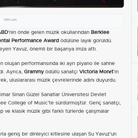
REKLAM
ABD
’nin önde gelen müzik okullarından
Berklee
ental Performance Award
ödülüne layık görüldü.
leyen Yavuz, önemli bir başarıya imza attı.
 oluşan performansında iki ayrı piyano ile sahne
di. Ayrıca,
Grammy
ödüllü sanatçı
Victoria Monét
’in
rek, uluslararası müzik çevrelerinde adını duyurdu.
mar Sinan Güzel Sanatlar Üniversitesi Devlet
lee College of Music’te sürdürmüştür. Genç sanatçı,
p ve klasik müzik gibi farklı türlerde çalışmalar
rla geniş bir dinleyici kitlesine ulaşan Su Yavuz’un