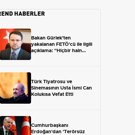
REND HABERLER
Bakan Gürlek'ten
yakalanan FETÖ'cü ile ilgili
açıklama: "Hiçbir hain
adaletten kaçamayacak"
Türk Tiyatrosu ve
Sinemasının Usta İsmi Can
Kolukısa Vefat Etti
Cumhurbaşkanı
Erdoğan'dan 'Terörsüz