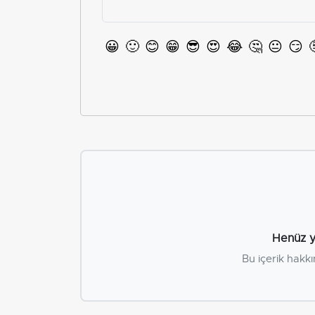
😀
🙂
😊
😁
😎
😍
😂
🤔
😐
😏
Henüz y
Bu içerik hakkı