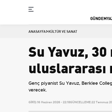
GÜNDEM
YA
ANASAYFA
KÜLTÜR VE SANAT
Su Yavuz, 30 
uluslararası
Genç piyanist Su Yavuz, Berklee College
verecek.
GİRİŞ:
16 Haziran 2026 - 22:18
GÜNCELLEME:
22 Temmuz 202