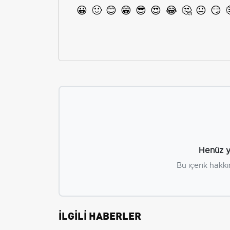
😀
🙂
😊
😁
😎
😍
😂
🤔
😐
😏
Henüz y
Bu içerik hakkı
İLGİLİ HABERLER