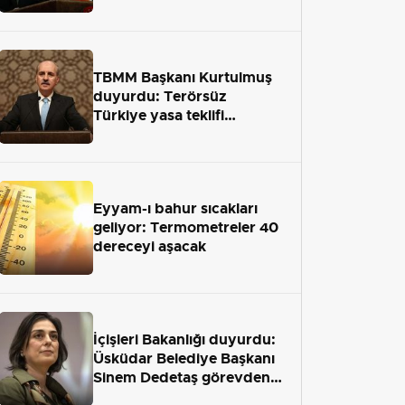
terör engelini aradan çekip
almaktır
TBMM Başkanı Kurtulmuş
duyurdu: Terörsüz
Türkiye yasa teklifi
önümüzdeki hafta Meclis'e
geliyor
Eyyam-ı bahur sıcakları
geliyor: Termometreler 40
dereceyi aşacak
İçişleri Bakanlığı duyurdu:
Üsküdar Belediye Başkanı
Sinem Dedetaş görevden
uzaklaştırıldı