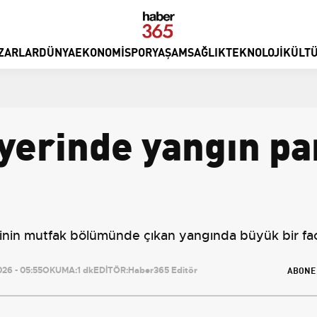
ZARLAR
DÜNYA
EKONOMI
SPOR
YAŞAM
SAĞLIK
TEKNOLOJI
KÜLTÜ
 yerinde yangın p
 yerinin mutfak bölümünde çıkan yangında büyük bir f
ABONE
26 - 05:55
OKUMA:
1 dk
EDİTÖR:
Haber365 Editör