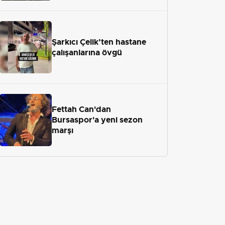
Şarkıcı Çelik’ten hastane
çalışanlarına övgü
Fettah Can'dan
Bursaspor'a yeni sezon
marşı