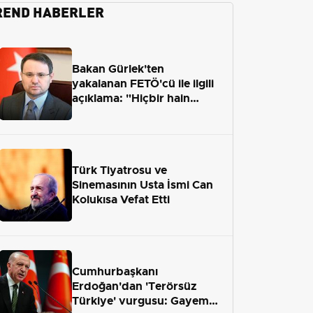
REND HABERLER
Bakan Gürlek'ten
yakalanan FETÖ'cü ile ilgili
açıklama: "Hiçbir hain
adaletten kaçamayacak"
Türk Tiyatrosu ve
Sinemasının Usta İsmi Can
Kolukısa Vefat Etti
Cumhurbaşkanı
Erdoğan'dan 'Terörsüz
Türkiye' vurgusu: Gayemiz