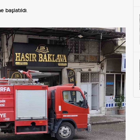
e başlatıldı
.