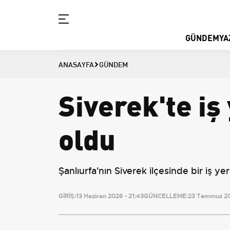
GÜNDEM
YA
ANASAYFA
GÜNDEM
Siverek'te iş
oldu
Şanlıurfa'nın Siverek ilçesinde bir iş
GİRİŞ:
13 Haziran 2026 - 21:43
GÜNCELLEME:
23 Temmuz 20