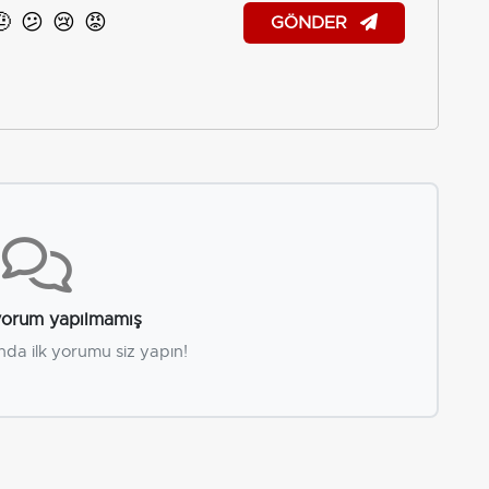
🤨
😕
😢
😡
GÖNDER
orum yapılmamış
nda ilk yorumu siz yapın!