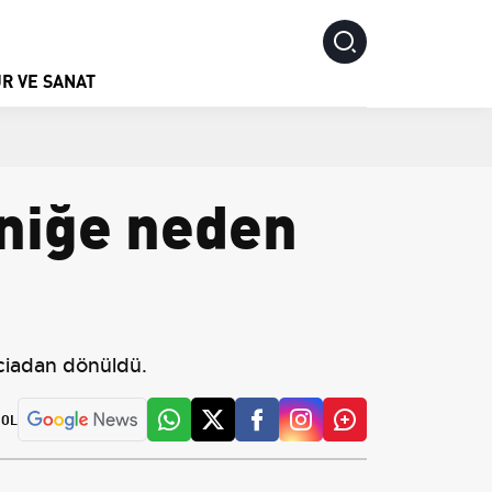
R VE SANAT
aniğe neden
aciadan dönüldü.
 OL