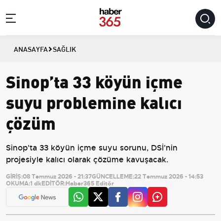
ANASAYFA
SAĞLIK
Sinop’ta 33 köyün içme
suyu problemine kalıcı
çözüm
Sinop'ta 33 köyün içme suyu sorunu, DSİ'nin
projesiyle kalıcı olarak çözüme kavuşacak.
GİRİŞ:
08 Temmuz 2026 - 21:37
GÜNCELLEME:
22 Temmuz 2026 - 14:53
OKUMA:
1 dk
EDİTÖR:
Haber365 Editör