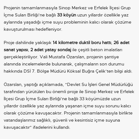
Projenin tamamlanmasıyla Sinop Merkez ve Erfelek İlçesi Grup
İçme Suları Birliği’ne bağlı
33 köyün
uzun yıllardır özellikle yaz
aylarında yaşadığı içme suyu probleminin kalıcı olarak çözüme
kavuşturulması hedefleniyor.
Proje dahilinde yaklaşık
14 kilometre duktil boru hattı
,
26 adet
sanat yapısı
,
2 adet yatay sondaj
ile çeşitli beton imalatları
gerçekleştiriliyor. Vali Mustafa Özarslan, projenin şantiye
alanında incelemelerde bulunarak, çalışmaların son durumu
hakkında DSİ 7. Bölge Müdürü Köksal Buğra Çelik’ten bilgi aldı.
Özarslan, yaptığı açıklamada, "Devlet Su İşleri Genel Müdürlüğü
tarafından yürütülen bu önemli proje ile Sinop Merkez ve Erfelek
İlçesi Grup İçme Suları Birliği’ne bağlı 33 köyümüzde uzun
yıllardır özellikle yaz aylarında yaşanan içme suyu sorunu kalıcı
olarak çözüme kavuşacaktır. Projenin tamamlanmasıyla birlikte
vatandaşlarımız sağlıklı, güvenli ve kesintisiz içme suyuna
kavuşacaktır" ifadelerini kullandı.