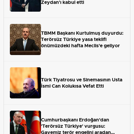
Zeydan'ı kabul etti
TBMM Başkanı Kurtulmuş duyurdu:
Terörsüz Türkiye yasa teklifi
önümüzdeki hafta Meclis'e geliyor
Türk Tiyatrosu ve Sinemasının Usta
İsmi Can Kolukısa Vefat Etti
Cumhurbaşkanı Erdoğan'dan
'Terörsüz Türkiye' vurgusu:
Gayemiz terör engelini aradan