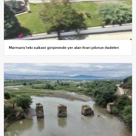
Marmaris’teki suikast girişiminde yer alan firari pilotun ifadeleri