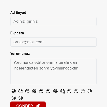
Ad Soyad
E-posta
Yorumunuz
😀
🙂
😊
😁
😎
😍
😂
🤔
😐
😏
🤨
😕
😢
😡
GÖNDER